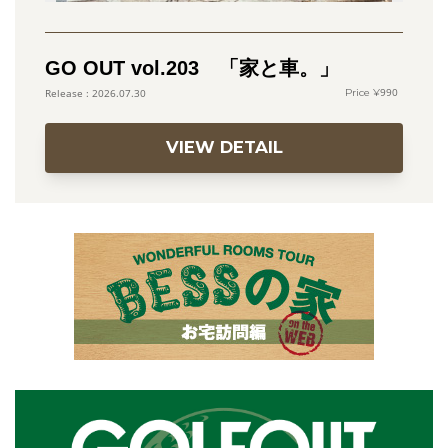
GO OUT vol.203 「家と車。」
990
2026.07.30
VIEW DETAIL