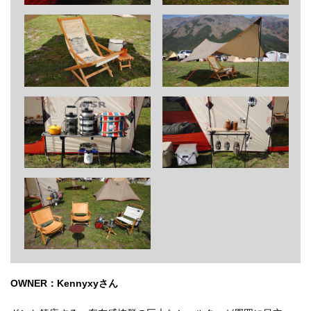
OWNER：Kennyxyさん