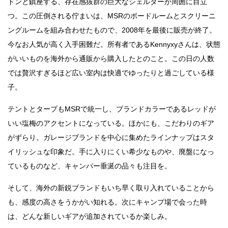
ドンと鎮座する、存在感抜群の巨大なシェルターが周囲に目立
つ。この圧倒される佇まいは、MSRのボードルームとスクリーニ
ングルームを組み合わせたもので、2008年を最後に販売が終了。
今なお人気が高く入手困難だ。所有者であるKennyxyさんは、状態
がいいものを海外から通販から購入したとのこと。この日の人数
では贅沢すぎるほど広い室内は快適でゆったりと過ごしている様
子。
テントとタープもMSRで統一し、ブランドカラーであるレッドが
いい塩梅のアクセントになっている。ほかにも、こだわりのギア
がずらり。ガレージブランドを中心に集めたラインナップはスタ
イリッシュな印象だ。手に入りにくい希少なものや、廃盤になっ
ているものなど、キャンパー垂涎の品々も注目を。
そして、海外の新鋭ブランドもいち早く取り入れていることから
も、感度の高さをうかがい知れる。次にキャンプ場で会った時
は、どんな新しいギアが追加されているか楽しみ。