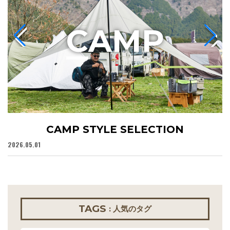
C
AMP
CAMP STYLE SELECTION
2026.05.01
20
TAGS
: 人気のタグ