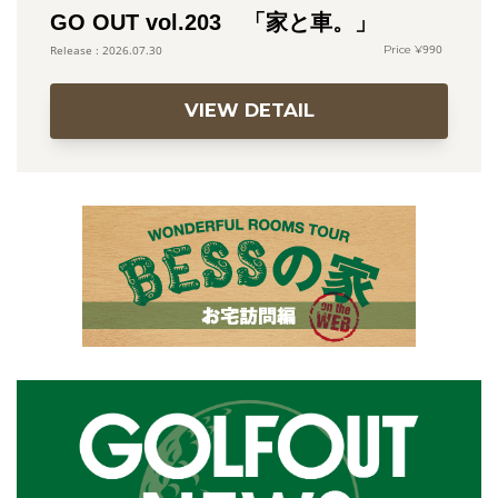
GO OUT vol.203 「家と車。」
990
2026.07.30
VIEW DETAIL