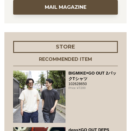
MAIL MAGAZINE
STORE
RECOMMENDED ITEM
BIGMIKE×GO OUT 2パッ
クTシャツ
102628650
7200
deps×GO OUT DEPS