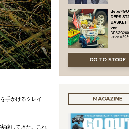
deps×GO
DEPS ST
BASKET
ver.
DPSGO260
395
GO TO STORE
MAGAZINE
s」を手がけるクレイ
を実践してきた。これ