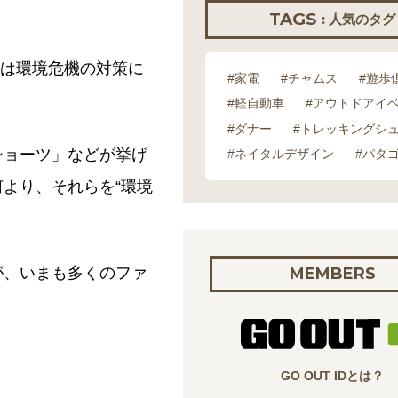
TAGS
: 人気のタグ
益は環境危機の対策に
#家電
#チャムス
#遊歩
#軽自動車
#アウトドアイ
#ダナー
#トレッキングシ
ショーツ」などが挙げ
#ネイタルデザイン
#パタ
より、それらを“環境
が、いまも多くのファ
MEMBERS
GO OUT IDとは？