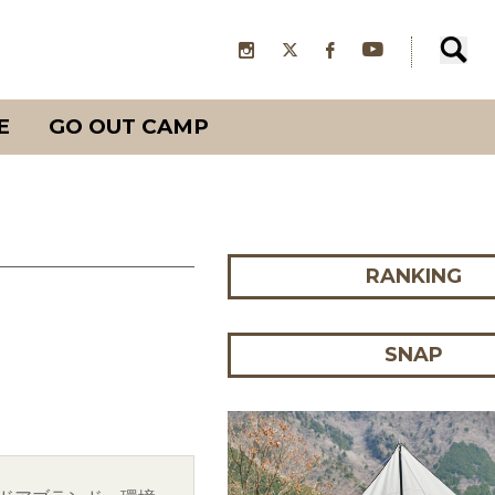
E
GO OUT CAMP
RANKING
SNAP