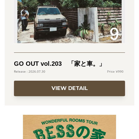
GO OUT vol.203 「家と車。」
990
2026.07.30
VIEW DETAIL