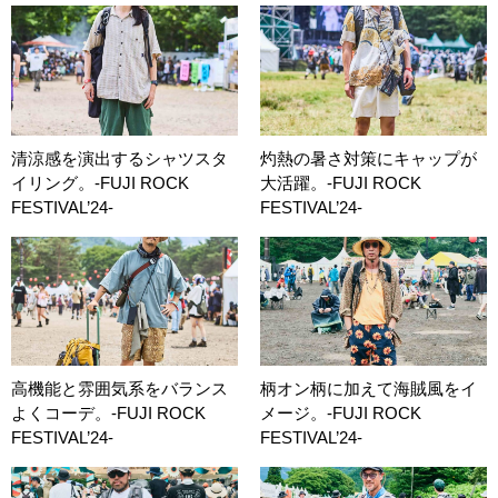
清涼感を演出するシャツスタ
灼熱の暑さ対策にキャップが
イリング。-FUJI ROCK
大活躍。-FUJI ROCK
FESTIVAL’24-
FESTIVAL’24-
高機能と雰囲気系をバランス
柄オン柄に加えて海賊風をイ
よくコーデ。-FUJI ROCK
メージ。-FUJI ROCK
FESTIVAL’24-
FESTIVAL’24-