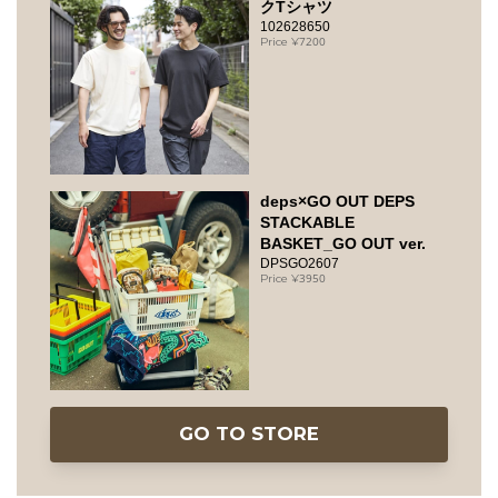
クTシャツ
102628650
7200
deps×GO OUT DEPS
STACKABLE
BASKET_GO OUT ver.
DPSGO2607
3950
GO TO STORE