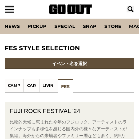
NEWS
PICKUP
SPECIAL
SNAP
STORE
MA
FES STYLE SELECTION
イベント名を選択
CAMP
CAR
LIVIN'
FES
FUJI ROCK FESTIVAL ’24
比較的天候に恵まれた今年のフジロック。アーティストのラ
インナップも多様性を感じる国内外の様々なアーティストが
集結。海外からの来場者やファミリー層なども多く、約9万