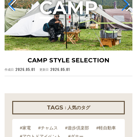
C
AMP
CAMP STYLE SELECTION
2026.05.01
2026.05.01
作成日
更新日
作
TAGS
: 人気のタグ
#家電
#チャムス
#遊歩倶楽部
#軽自動車
#アウトドアイベント
#ダナー