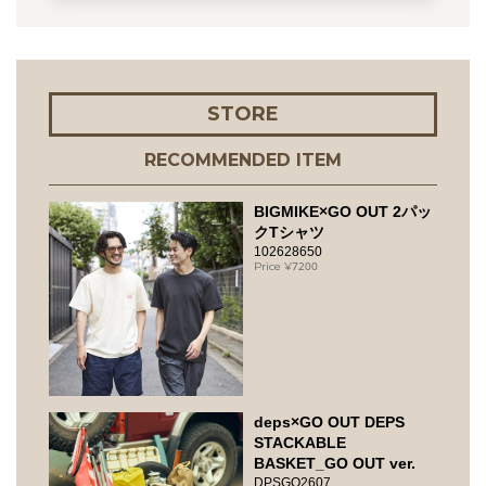
STORE
RECOMMENDED ITEM
BIGMIKE×GO OUT 2パッ
クTシャツ
102628650
7200
deps×GO OUT DEPS
STACKABLE
BASKET_GO OUT ver.
DPSGO2607