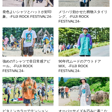
発色よいシャツとハットが好印
メリハリ効かせた柄物スタイリ
象。-FUJI ROCK FESTIVAL’24-
ング。-FUJI ROCK
FESTIVAL’24-
強めのTシャツで非日常感アピ
90年代ムードのアウトドア
ール。-FUJI ROCK
MIX。-FUJI ROCK
FESTIVAL’24-
FESTIVAL’24-
ビタミンカラーでテンション
オーバーサイズを巧みに着こな