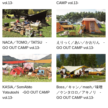
vol.13-
CAMP vol.13-
NACA／TOMO／TATSU -
えりっく／あい／かおりん -
GO OUT CAMP vol.13-
GO OUT CAMP vol.13-
KASIA／SomAbito
Boss／キャン／mash／味噌
Yotsutoshi -GO OUT CAMP
／ケンタロロ／アキノリ -
vol.13-
GO OUT CAMP vol.13-