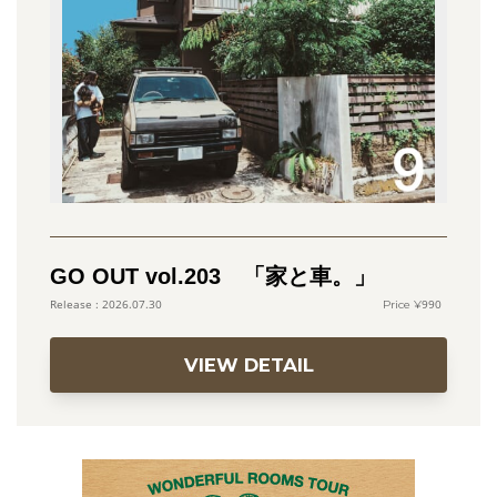
GO OUT vol.203 「家と車。」
990
2026.07.30
VIEW DETAIL