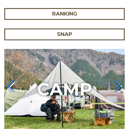
RANKING
SNAP
C
AMP