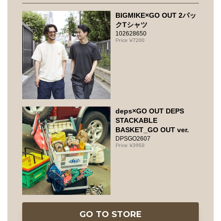
BIGMIKE×GO OUT 2パッ
クTシャツ
102628650
7200
deps×GO OUT DEPS
STACKABLE
BASKET_GO OUT ver.
DPSGO2607
3950
GO TO STORE