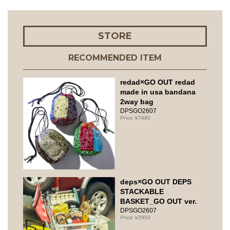
STORE
RECOMMENDED ITEM
redad×GO OUT redad
made in usa bandana
2way bag
DPSGO2607
7480
deps×GO OUT DEPS
STACKABLE
BASKET_GO OUT ver.
DPSGO2607
3950