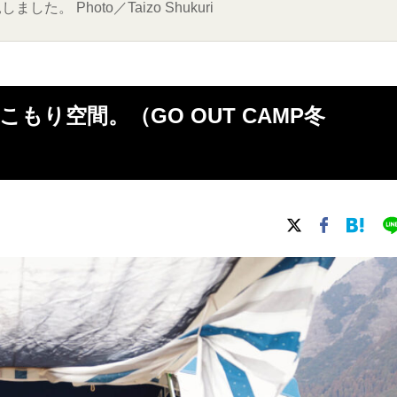
 Photo／Taizo Shukuri
り空間。（GO OUT CAMP冬