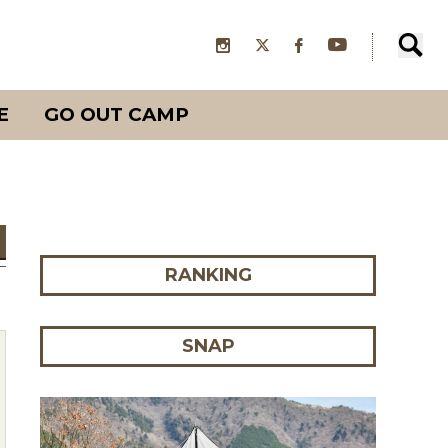
E
GO OUT CAMP
RANKING
SNAP