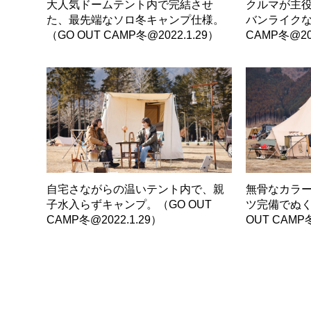
大人気ドームテント内で完結させ
クルマが主
た、最先端なソロ冬キャンプ仕様。
バンライクな
（GO OUT CAMP冬@2022.1.29）
CAMP冬@202
自宅さながらの温いテント内で、親
無骨なカラ
子水入らずキャンプ。（GO OUT
ツ完備でぬく
CAMP冬@2022.1.29）
OUT CAMP冬