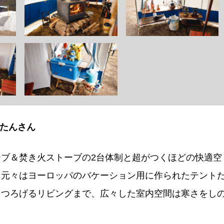
ーたんさん
ブ＆焚き火ストーブの2台体制と超がつくほどの快適空
。元々はヨーロッパのバケーション用に作られたテント
くつろげるリビングまで、広々した室内空間は寒さをし