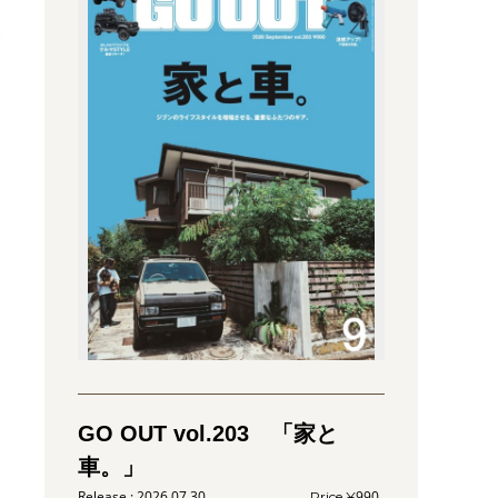
騰
冬
GO OUT vol.203 「家と
車。」
2026.07.30
990