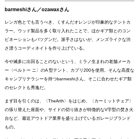
barmeshiさん／ozawaxさん
レンガ色とでも言うべき、くすんだオレンジが印象的なテントカ
ラー。ウッド製品を多く取り入れたことで、ほかギア類とのコン
ビネーションもバツグンだ。派手さはないが、メンズライクな渋
さ漂うコーディネイトを作り上げている。
今や滅多に出回ることのないという、ミラノ生まれの老舗メーカ
ー〈ベルトー ニ〉のA 型テント、カプリ200を使用。そんな高度な
キャンプリテラシーを持つbarmeshiさん、そこに合わせたギア類
のセレクトも秀逸だ。
まず目を引くのは、〈TheArth〉をはじめ、〈カーミットチェア〉
の張り替えた座面や、サイドの切り抜きが特徴的なV字型の焚き火
台など、最近アウトドア業界を盛り上げているガレージブランド
もの。