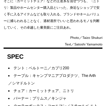
そこに〈カーミットチェア〉などの王道系を混ぜつつも、〈ニト
リ〉製品やホームセンター購入品といった、身近なショップで安
く手に入るアイテムなども取り入れる。ブランドやネームバリュ
ーに捕らわれることなく、適材適所でいいと思われるモノを判断
していく、その卓越した審美眼にご注目あれ。
Photo／Taizo Shukuri
Text／Satoshi Yamamoto
SPEC
テント：ベルトーニ／カプリ200
テーブル：キャンプマニアプロダクツ、The Arth
／シマドルトン
チェア：カーミットチェア、ニトリ
バーナー：プリムス／キンジャ
クーラーボックス：コールマン／スチールベ ルト