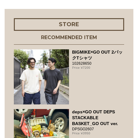
STORE
RECOMMENDED ITEM
BIGMIKE×GO OUT 2パッ
クTシャツ
102628650
7200
deps×GO OUT DEPS
STACKABLE
BASKET_GO OUT ver.
DPSGO2607
3950