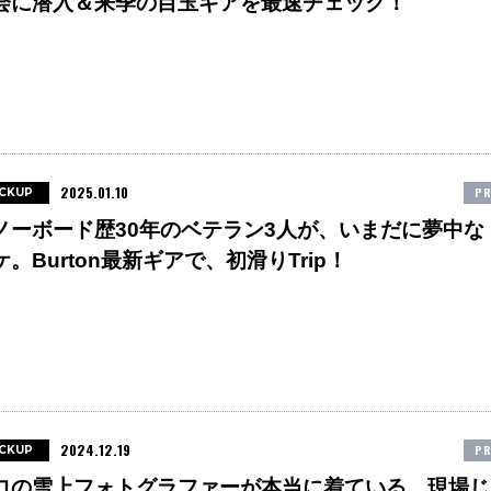
会に潜入＆来季の目玉ギアを最速チェック！
2025.01.10
PR
ICKUP
ノーボード歴30年のベテラン3人が、いまだに夢中な
ケ。Burton最新ギアで、初滑りTrip！
2024.12.19
PR
ICKUP
ロの雪上フォトグラファーが本当に着ている、現場じ