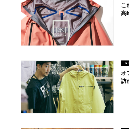
こ
高
P
オ
訪