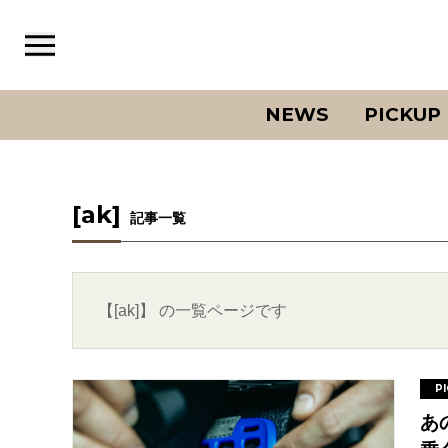
NEWS
PICKUP
[ak]
記事一覧
【[ak]】 の一覧ページです
P
あ