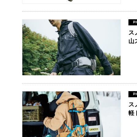
P
ス
山
P
ス
軽ト