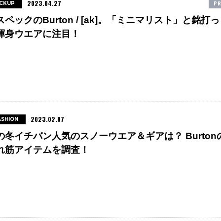
2023.04.27
PR
ICKUP
スペックのBurton / [ak]。「ミニマリスト」と銘打っ
渾身ウエアに注目！
2023.02.07
ASHION
の冬イチバン人気のスノーウエア＆ギアは？ Burton
れ筋アイテムを調査！