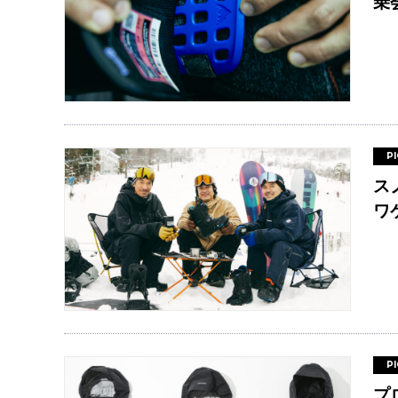
乗
P
ス
ワ
P
プ