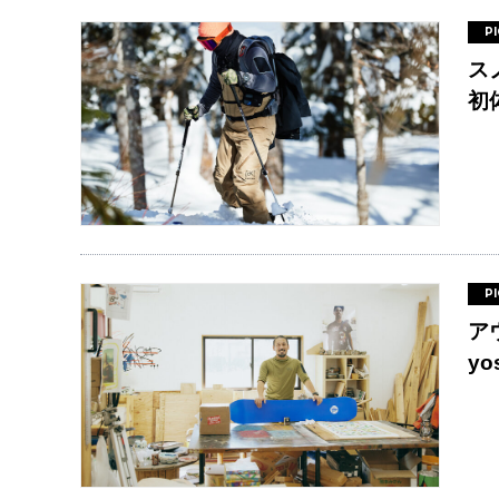
P
ス
初体
P
ア
yo