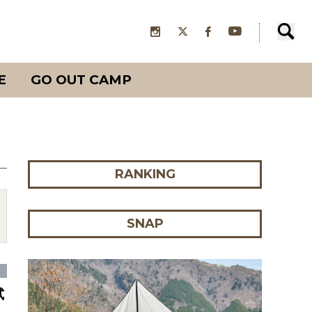
E
GO OUT CAMP
RANKING
SNAP
試