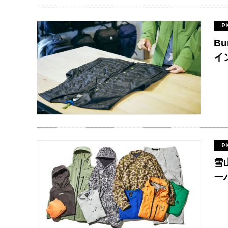
P
B
イ
P
雪
ー