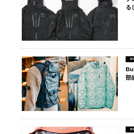
る
P
B
部
P