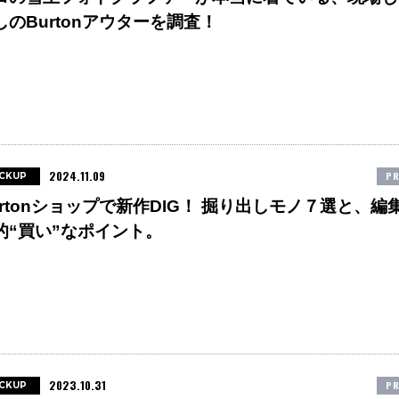
しのBurtonアウターを調査！
2024.11.09
PR
ICKUP
urtonショップで新作DIG！ 掘り出しモノ７選と、編
的“買い”なポイント。
2023.10.31
PR
ICKUP