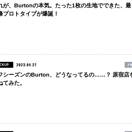
れが、Burtonの本気。たった1枚の生地でできた、最
峰プロトタイプが爆誕！
2023.04.27
PR
ICKUP
フシーズンのBurton、どうなってるの……？ 原宿店
ねてみた。