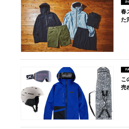
P
春
た
F
こ
売