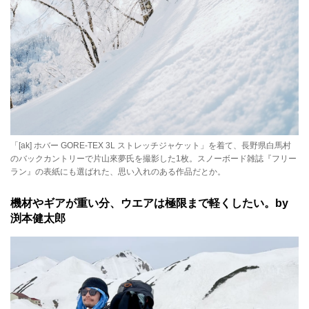
「[ak] ホバー GORE-TEX 3L ストレッチジャケット」を着て、長野県白馬村
のバックカントリーで片山來夢氏を撮影した1枚。スノーボード雑誌『フリー
ラン』の表紙にも選ばれた、思い入れのある作品だとか。
機材やギアが重い分、ウエアは極限まで軽くしたい。by
渕本健太郎