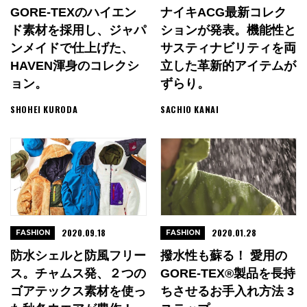
GORE-TEXのハイエン
ナイキACG最新コレク
ド素材を採用し、ジャパ
ションが発表。機能性と
ンメイドで仕上げた、
サスティナビリティを両
HAVEN渾身のコレクシ
立した革新的アイテムが
ョン。
ずらり。
SHOHEI KURODA
SACHIO KANAI
2020.09.18
2020.01.28
FASHION
FASHION
防水シェルと防風フリー
撥水性も蘇る！ 愛用の
ス。チャムス発、２つの
GORE-TEX®製品を長持
ゴアテックス素材を使っ
ちさせるお手入れ方法 3