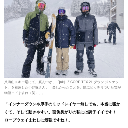
八海山スキー場にて。真ん中が、「[ak] LZ GORE-TEX 2L ダウン ジャケッ
ト」を着用した小野塚さん。「楽しかったことを、髭にビッチリついた雪が
物語ってますね（笑）」。
「インナーダウンや厚手のミッドレイヤー無しでも、本当に暖か
くて、そして動きやすい。面倒臭がりの私には調子イイです！
ロープウェイまわしに最強ですね！
」