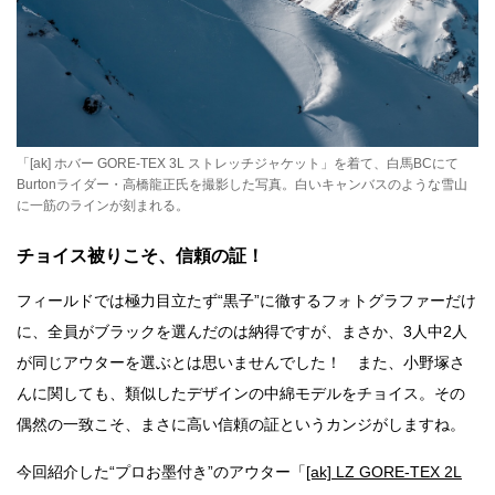
「[ak] ホバー GORE-TEX 3L ストレッチジャケット」を着て、白馬BCにて
Burtonライダー・高橋龍正氏を撮影した写真。白いキャンバスのような雪山
に一筋のラインが刻まれる。
チョイス被りこそ、信頼の証！
フィールドでは極力目立たず“黒子”に徹するフォトグラファーだけ
に、全員がブラックを選んだのは納得ですが、まさか、3人中2人
が同じアウターを選ぶとは思いませんでした！ また、小野塚さ
んに関しても、類似したデザインの中綿モデルをチョイス。その
偶然の一致こそ、まさに高い信頼の証というカンジがしますね。
今回紹介した“プロお墨付き”のアウター「
[ak] LZ GORE-TEX 2L