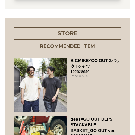
STORE
RECOMMENDED ITEM
BIGMIKE×GO OUT 2パッ
クTシャツ
102628650
7200
deps×GO OUT DEPS
STACKABLE
BASKET_GO OUT ver.