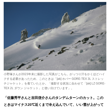
小野塚さんが2023年末に撮影した写真がこちら。がっつり汗をかくほどハイ
クする必要があったため、このときは「[ak] ホバー GORE-TEX 3L ストレッ
チジャケット」を着ていたとか。「撮影する状況に合わせて「[ak] LZ GORE-
TEX 2L ダウン ジャケット」と使い分けています」。
「佐藤秀平さんと吉田啓介さんのタンデムターンのカット。この
ときはマイナス20℃近くまで冷え込んでいて、いい雪が上がって