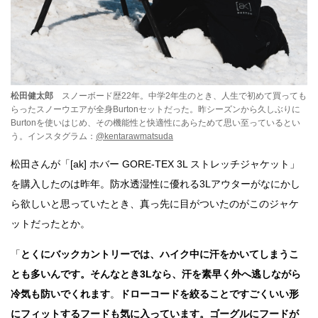
松田健太郎
スノーボード歴22年。中学2年生のとき、人生で初めて買っても
らったスノーウエアが全身Burtonセットだった。昨シーズンから久しぶりに
Burtonを使いはじめ、その機能性と快適性にあらためて思い至っているとい
う。インスタグラム：
@kentarawmatsuda
松田さんが「[ak] ホバー GORE-TEX 3L ストレッチジャケット」
を購入したのは昨年。防水透湿性に優れる3Lアウターがなにかし
ら欲しいと思っていたとき、真っ先に目がついたのがこのジャケ
ットだったとか。
「
とくにバックカントリーでは、ハイク中に汗をかいてしまうこ
とも多いんです。そんなとき3Lなら、汗を素早く外へ逃しながら
冷気も防いでくれます
。
ドローコードを絞ることですごくいい形
にフィットするフードも気に入っています。ゴーグルにフードが