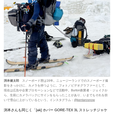
渕本健太郎
スノーボード歴は16年。ニュージーランドでのスノーボード撮
影をきっかけに、カメラを持つように。フォト／ビデオグラファーとして、
現在は広告や企業プロモーションなどで活動中。Burton創業者・ジェイクか
ら、生前にカメラバックにサインをもらったことがあり、いまでもそれを担
いで雪山に上がっているという。インスタグラム：
@kentarosnow
渕本さんも同じく「[ak] ホバー GORE-TEX 3L ストレッチジャケ