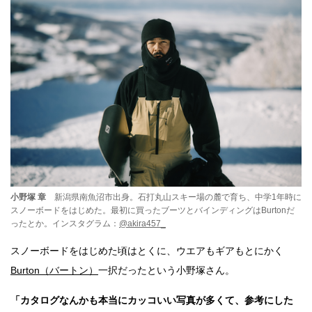
小野塚 章
新潟県南魚沼市出身。石打丸山スキー場の麓で育ち、中学1年時に
スノーボードをはじめた。最初に買ったブーツとバインディングはBurtonだ
ったとか。インスタグラム：
@akira457_
スノーボードをはじめた頃はとくに、ウエアもギアもとにかく
Burton（バートン）
一択だったという小野塚さん。
「カタログなんかも本当にカッコいい写真が多くて、参考にした