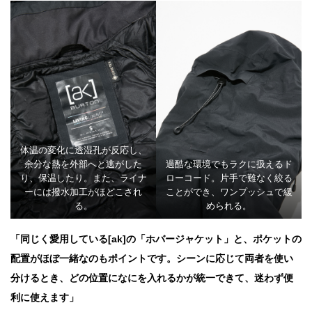
体温の変化に透湿孔が反応し、
余分な熱を外部へと逃がした
過酷な環境でもラクに扱えるド
り、保温したり。また、ライナ
ローコード。片手で難なく絞る
ーには撥水加工がほどこされ
ことができ、ワンプッシュで緩
る。
められる。
「同じく愛用している[ak]の「ホバージャケット」と、ポケットの
配置がほぼ一緒なのもポイントです。シーンに応じて両者を使い
分けるとき、どの位置になにを入れるかが統一できて、迷わず便
利に使えます」