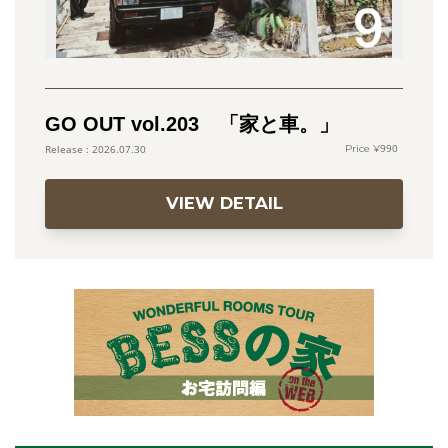
GO OUT vol.203 「家と車。」
990
2026.07.30
VIEW DETAIL