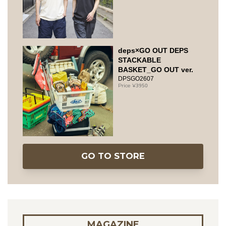
deps×GO OUT DEPS
STACKABLE
BASKET_GO OUT ver.
DPSGO2607
3950
GO TO STORE
MAGAZINE