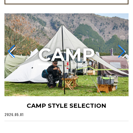
C
AMP
CAMP STYLE SELECTION
2026.05.01
20