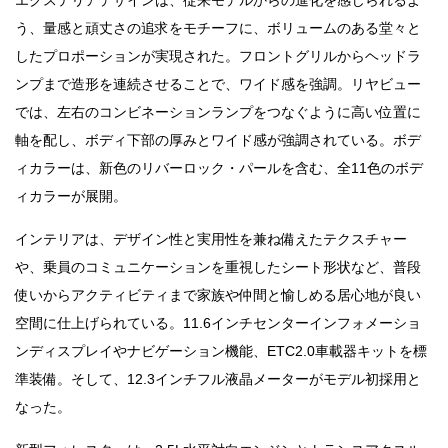
う、量感と頑丈さの追求をモチーフに、ボリュームのある堂々と
したプロポーションが実現された。フロントグリルからヘッドラ
ンプまで造形を連続させることで、ワイド感を強調。リヤビュー
では、左右のコンビネーションランプをつなぐように高い位置に
軸を配し、ボディ下部の厚みとワイド感が強調されている。ボデ
ィカラーは、新色のリバーロック・パールを含む、全11色のボデ
ィカラーが展開。
インテリアは、デザイン性と実用性を兼ね備えたテクスチャー
や、乗員のコミュニケーションを重視したシート形状など、普段
使いからアクティビティまで家族や仲間と愉しめる居心地が良い
空間に仕上げられている。11.6インチセンターインフォメーショ
ンディスプレイやナビゲーション機能、ETC2.0車載器キットを標
準装備。そして、12.3インチフル液晶メーターがモデル初採用と
なった。