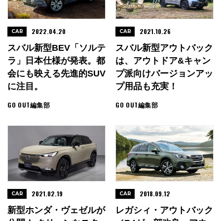
2022.04.20
2021.10.26
CAR
CAR
スバル新型BEV「ソルテ
スバル新型アウトバック
ラ」日本仕様が発表。都
は、アウトドア&キャン
会にも映える先進的SUV
プ派向けバージョンアッ
に注目。
プ用品も充実！
GO OUT編集部
GO OUT編集部
2021.02.19
2018.09.12
CAR
CAR
新型ホンダ・ヴェゼルが
レガシィ・アウトバック