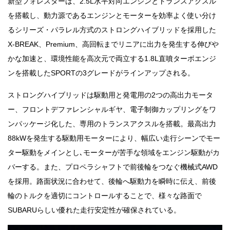
新型フォレスターは、2.5L水平対向エンジンとトランスアクスル
を搭載し、動力源であるエンジンとモーターを効率よく使い分け
るシリーズ・パラレル方式のストロングハイブリッドを採用した
X-BREAK、Premium、高回転までリニアに出力を発生する伸びや
かな加速と、環境性能を高次元で両立する1.8L直噴ターボエンジ
ンを搭載したSPORTの3グレードがラインアップされる。
ストロングハイブリッドは駆動用と発電用の2つの高出力モータ
ー、フロントデファレンシャルギヤ、電子制御カップリングをワ
ンパッケージ化した、専用のトランスアクスルを搭載。最高出力
88kWを発生する駆動用モーターにより、幅広い走行シーンでモー
ター駆動をメインとし､モーターが苦手な領域をエンジン駆動がカ
バーする。また、プロペラシャフトで前後輪をつなぐ機械式AWD
を採用。路面状況に合わせて、後輪へ駆動力を瞬時に伝え、前後
輪のトルクを適切にコントロールすることで、様々な路面で
SUBARUらしい優れた走行安定性が確保されている。