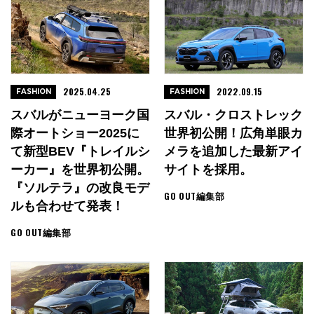
2025.04.25
2022.09.15
FASHION
FASHION
スバルがニューヨーク国
スバル・クロストレック
際オートショー2025に
世界初公開！広角単眼カ
て新型BEV『トレイルシ
メラを追加した最新アイ
ーカー』を世界初公開。
サイトを採用。
『ソルテラ』の改良モデ
GO OUT編集部
ルも合わせて発表！
GO OUT編集部