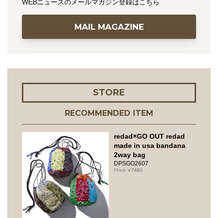
WEBニュースのメールマガジン登録はこちら
MAIL MAGAZINE
STORE
RECOMMENDED ITEM
redad×GO OUT redad
made in usa bandana
2way bag
DPSGO2607
7480