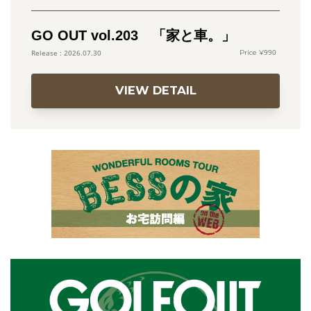
GO OUT vol.203 「家と車。」
990
2026.07.30
VIEW DETAIL