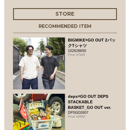
STORE
RECOMMENDED ITEM
BIGMIKE×GO OUT 2パッ
クTシャツ
102628650
7200
deps×GO OUT DEPS
STACKABLE
BASKET_GO OUT ver.
DPSGO2607
3950