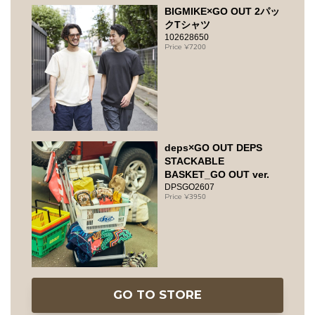
BIGMIKE×GO OUT 2パッ
クTシャツ
102628650
7200
deps×GO OUT DEPS
STACKABLE
BASKET_GO OUT ver.
DPSGO2607
3950
GO TO STORE