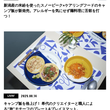
新潟産の米紛を使ったスノーピーク×ケアリングフードのキャ
ンプ飯が新発売。アレルギーを気にせず麺料理に舌鼓を打
つ！
2025.08.14
LIVIN'
キャンプ飯を格上げ！ 希代のクリエイターと職人によ
る“旅”モチーフのプレート&プレイスマット。