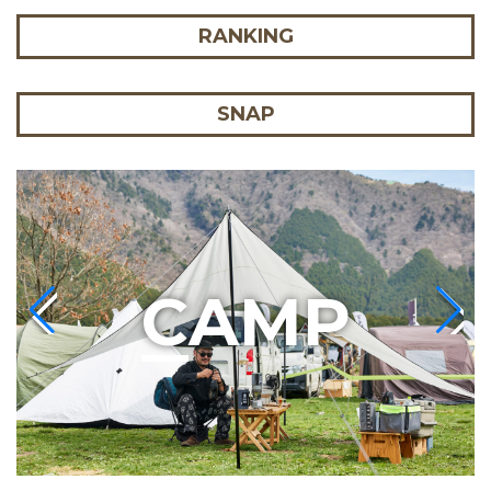
RANKING
SNAP
C
AMP