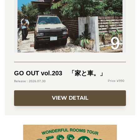
GO OUT vol.203 「家と車。」
990
2026.07.30
VIEW DETAIL