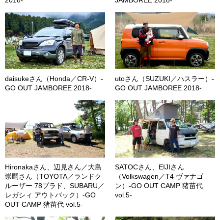
2018-
JAMBOREE 2018-
daisukeさん（Honda／CR-V）-
utoさん（SUZUKI／ハスラー）-
GO OUT JAMBOREE 2018-
GO OUT JAMBOREE 2018-
Hironakaさん、辺見さん／大島
SATOCさん、EIJIさん
崇嗣さん（TOYOTA／ランドク
（Volkswagen／T4 ヴァナゴ
ルーザー 78プラド、SUBARU／
ン）-GO OUT CAMP 猪苗代
レガシィ アウトバック）-GO
vol.5-
OUT CAMP 猪苗代 vol.5-