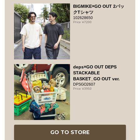
BIGMIKE×GO OUT 2パッ
クTシャツ
102628650
7200
deps×GO OUT DEPS
STACKABLE
BASKET_GO OUT ver.
DPSGO2607
3950
GO TO STORE