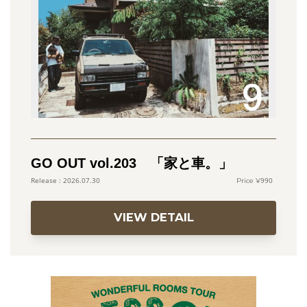
GO OUT vol.203 「家と車。」
990
2026.07.30
VIEW DETAIL