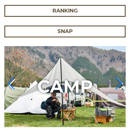
RANKING
SNAP
C
AMP