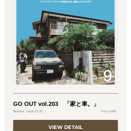
GO OUT vol.203 「家と車。」
990
2026.07.30
VIEW DETAIL