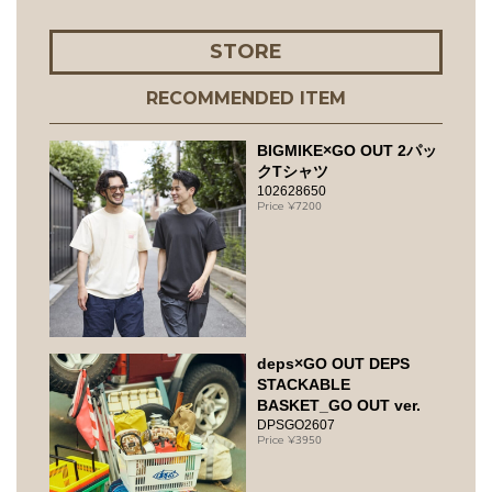
STORE
RECOMMENDED ITEM
BIGMIKE×GO OUT 2パッ
クTシャツ
102628650
7200
deps×GO OUT DEPS
STACKABLE
BASKET_GO OUT ver.
DPSGO2607
3950