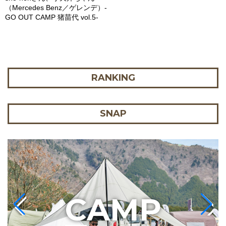
（Mercedes Benz／ゲレンデ）-
GO OUT CAMP 猪苗代 vol.5-
RANKING
SNAP
C
AMP