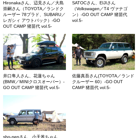
Hironakaさん、辺見さん／大島
SATOCさん、EIJIさん
崇嗣さん（TOYOTA／ランドク
（Volkswagen／T4 ヴァナゴ
ルーザー 78プラド、SUBARU／
ン）-GO OUT CAMP 猪苗代
レガシィ アウトバック）-GO
vol.5-
OUT CAMP 猪苗代 vol.5-
井口隼人さん、花蓮ちゃん
佐藤真吾さん(TOYOTA／ランド
(BMW／MINIクロスオーバー）-
クルーザー 60）-GO OUT
GO OUT CAMP 猪苗代 vol.5-
CAMP 猪苗代 vol.5-
sho-nenさん、小天丼ちゃん