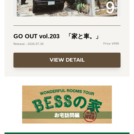
GO OUT vol.203 「家と車。」
990
2026.07.30
VIEW DETAIL