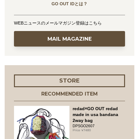
GO OUT IDとは？
WEBニュースのメールマガジン登録はこちら
MAIL MAGAZINE
STORE
RECOMMENDED ITEM
redad×GO OUT redad
made in usa bandana
2way bag
DPSGO2607
7480