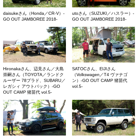
daisukeさん（Honda／CR-V）-
utoさん（SUZUKI／ハスラー）-
GO OUT JAMBOREE 2018-
GO OUT JAMBOREE 2018-
Hironakaさん、辺見さん／大島
SATOCさん、EIJIさん
崇嗣さん（TOYOTA／ランドク
（Volkswagen／T4 ヴァナゴ
ルーザー 78プラド、SUBARU／
ン）-GO OUT CAMP 猪苗代
レガシィ アウトバック）-GO
vol.5-
OUT CAMP 猪苗代 vol.5-