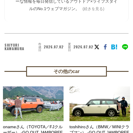
ーな情報を毎日発信しているアウトドア×ライフスタイ
ルのNo.1ウェブマガジン。
(続きを見る)
作
更
SHIYORI
2026.07.02
2026.07.02
成
新
KAWAMURA
日
日
その他のcar
onameさん（TOYOTA／FJクル
toshihiroさん（BMW／MINIクラ
ーザー） -GO OUT JAMBOREE
ブマン） -GO OUT JAMBOREE