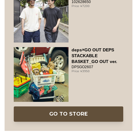
102628650
7200
deps×GO OUT DEPS
STACKABLE
BASKET_GO OUT ver.
DPSGO2607
3950
GO TO STORE