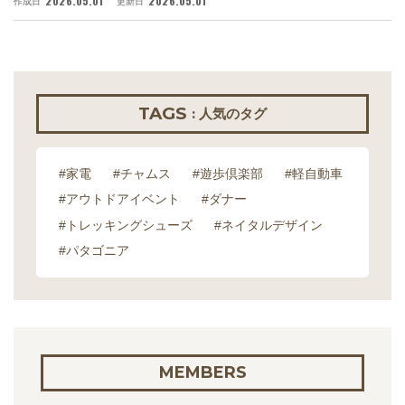
2026.05.01
2026.05.01
作成日
更新日
作
TAGS
: 人気のタグ
#家電
#チャムス
#遊歩倶楽部
#軽自動車
#アウトドアイベント
#ダナー
#トレッキングシューズ
#ネイタルデザイン
#パタゴニア
MEMBERS