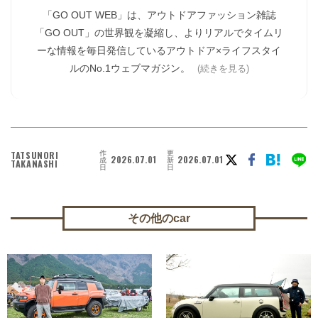
「GO OUT WEB」は、アウトドアファッション雑誌
「GO OUT」の世界観を凝縮し、よりリアルでタイムリ
ーな情報を毎日発信しているアウトドア×ライフスタイ
ルのNo.1ウェブマガジン。
(続きを見る)
作
更
TATSUNORI
2026.07.01
2026.07.01
成
新
TAKANASHI
日
日
その他のcar