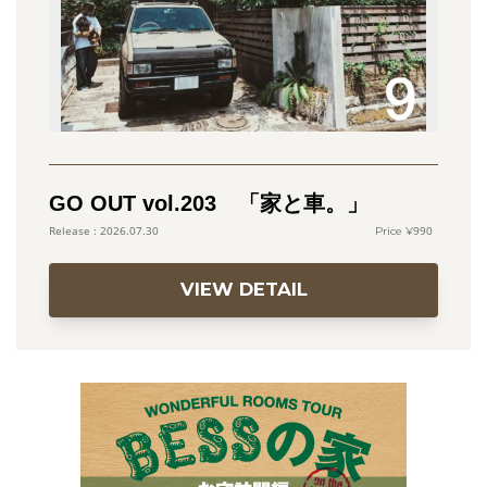
GO OUT vol.203 「家と車。」
990
2026.07.30
VIEW DETAIL