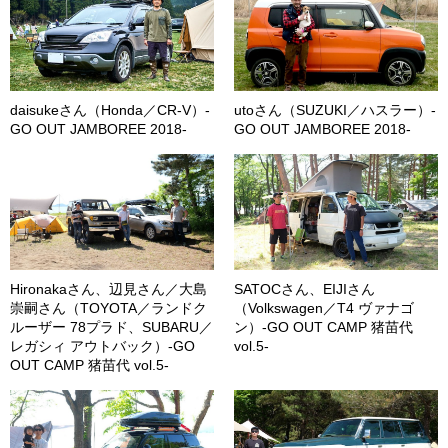
daisukeさん（Honda／CR-V）-
utoさん（SUZUKI／ハスラー）-
GO OUT JAMBOREE 2018-
GO OUT JAMBOREE 2018-
Hironakaさん、辺見さん／大島
SATOCさん、EIJIさん
崇嗣さん（TOYOTA／ランドク
（Volkswagen／T4 ヴァナゴ
ルーザー 78プラド、SUBARU／
ン）-GO OUT CAMP 猪苗代
レガシィ アウトバック）-GO
vol.5-
OUT CAMP 猪苗代 vol.5-