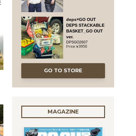
E
deps×GO OUT
DEPS STACKABLE
BASKET_GO OUT
ver.
DPSGO2607
3950
GO TO STORE
MAGAZINE