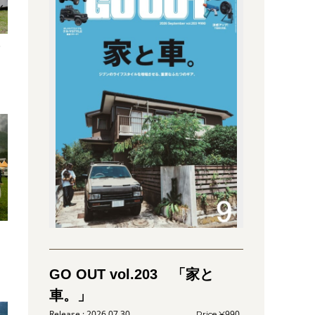
グ
GO OUT vol.203 「家と
車。」
2026.07.30
990