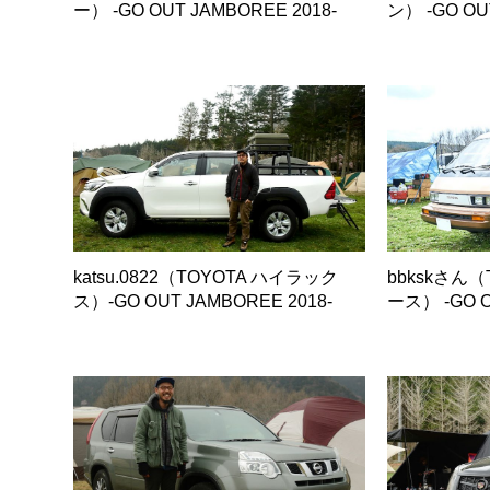
ー） -GO OUT JAMBOREE 2018-
ン） -GO OU
katsu.0822（TOYOTA ハイラック
bbkskさん
ス）-GO OUT JAMBOREE 2018-
ース） -GO O