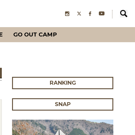
E
GO OUT CAMP
RANKING
SNAP