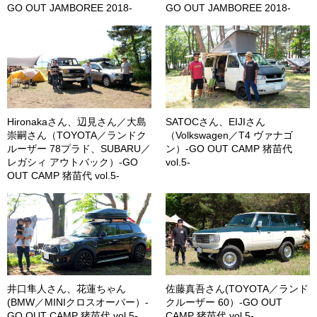
GO OUT JAMBOREE 2018-
GO OUT JAMBOREE 2018-
Hironakaさん、辺見さん／大島
SATOCさん、EIJIさん
崇嗣さん（TOYOTA／ランドク
（Volkswagen／T4 ヴァナゴ
ルーザー 78プラド、SUBARU／
ン）-GO OUT CAMP 猪苗代
レガシィ アウトバック）-GO
vol.5-
OUT CAMP 猪苗代 vol.5-
井口隼人さん、花蓮ちゃん
佐藤真吾さん(TOYOTA／ランド
(BMW／MINIクロスオーバー）-
クルーザー 60）-GO OUT
GO OUT CAMP 猪苗代 vol.5-
CAMP 猪苗代 vol.5-