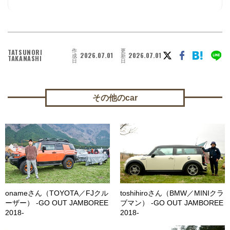
作
更
TATSUNORI
2026.07.01
2026.07.01
成
新
TAKANASHI
日
日
その他のcar
onameさん（TOYOTA／FJクル
toshihiroさん（BMW／MINIクラ
ーザー） -GO OUT JAMBOREE
ブマン） -GO OUT JAMBOREE
2018-
2018-