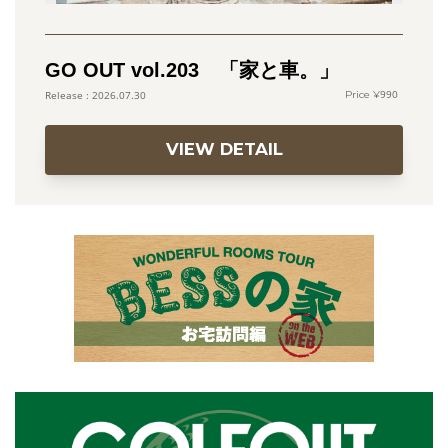
GO OUT vol.203 「家と車。」
990
2026.07.30
VIEW DETAIL