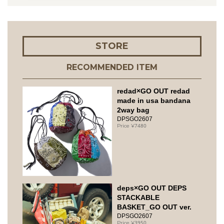
STORE
RECOMMENDED ITEM
redad×GO OUT redad
made in usa bandana
2way bag
DPSGO2607
7480
deps×GO OUT DEPS
STACKABLE
BASKET_GO OUT ver.
DPSGO2607
3950