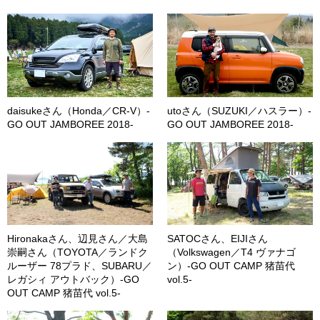
daisukeさん（Honda／CR-V）-
utoさん（SUZUKI／ハスラー）-
GO OUT JAMBOREE 2018-
GO OUT JAMBOREE 2018-
Hironakaさん、辺見さん／大島
SATOCさん、EIJIさん
崇嗣さん（TOYOTA／ランドク
（Volkswagen／T4 ヴァナゴ
ルーザー 78プラド、SUBARU／
ン）-GO OUT CAMP 猪苗代
レガシィ アウトバック）-GO
vol.5-
OUT CAMP 猪苗代 vol.5-