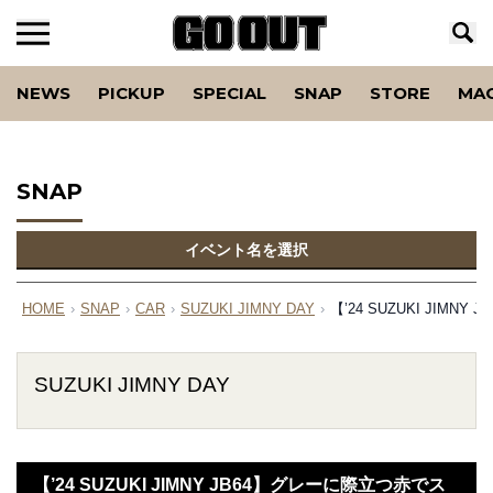
NEWS
PICKUP
SPECIAL
SNAP
STORE
MA
SNAP
イベント名を選択
HOME
›
SNAP
›
CAR
›
SUZUKI JIMNY DAY
›
【’24 SUZUKI JI
SUZUKI JIMNY DAY
【’24 SUZUKI JIMNY JB64】グレーに際立つ赤でス