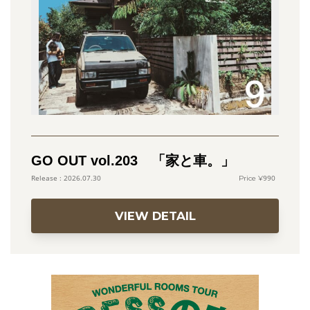
GO OUT vol.203 「家と車。」
990
2026.07.30
VIEW DETAIL