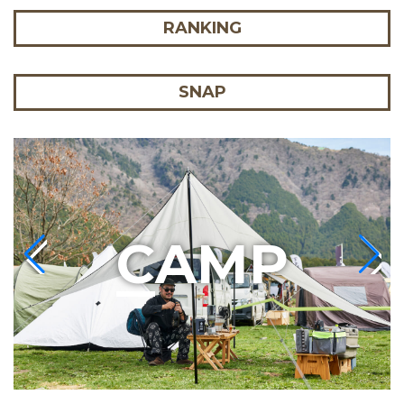
RANKING
SNAP
C
AMP