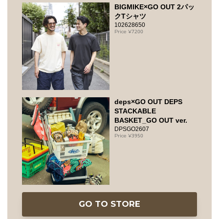
BIGMIKE×GO OUT 2パッ
クTシャツ
102628650
7200
deps×GO OUT DEPS
STACKABLE
BASKET_GO OUT ver.
DPSGO2607
3950
GO TO STORE