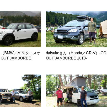
（BMW／MINIクロスオ
daisukeさん（Honda／CR-V）-GO
OUT JAMBOREE
OUT JAMBOREE 2018-