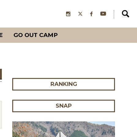
E
GO OUT CAMP
RANKING
SNAP