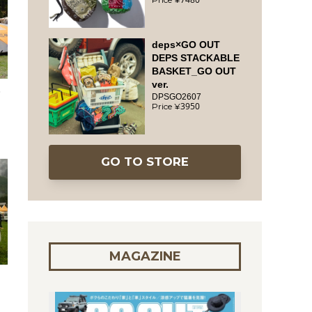
deps×GO OUT
DEPS STACKABLE
BASKET_GO OUT
ver.
グ
DPSGO2607
3950
GO TO STORE
MAGAZINE