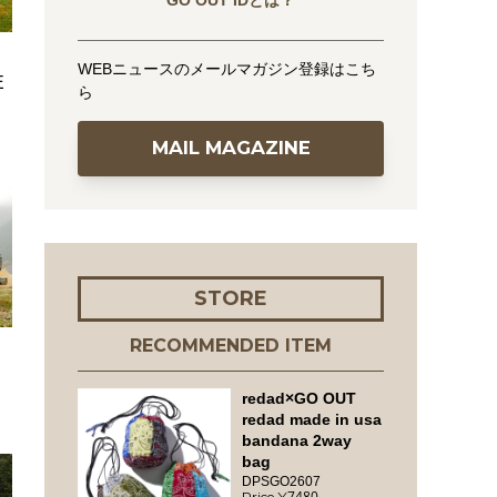
GO OUT IDとは？
WEBニュースのメールマガジン登録はこち
E
ら
MAIL MAGAZINE
STORE
RECOMMENDED ITEM
redad×GO OUT
redad made in usa
bandana 2way
bag
DPSGO2607
7480