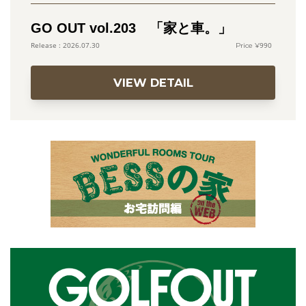
GO OUT vol.203 「家と車。」
990
2026.07.30
VIEW DETAIL