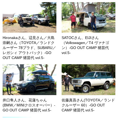
Hironakaさん、辺見さん／大島
SATOCさん、EIJIさん
崇嗣さん（TOYOTA／ランドク
（Volkswagen／T4 ヴァナゴ
ルーザー 78プラド、SUBARU／
ン）-GO OUT CAMP 猪苗代
レガシィ アウトバック）-GO
vol.5-
OUT CAMP 猪苗代 vol.5-
井口隼人さん、花蓮ちゃん
佐藤真吾さん(TOYOTA／ランド
(BMW／MINIクロスオーバー）-
クルーザー 60）-GO OUT
GO OUT CAMP 猪苗代 vol.5-
CAMP 猪苗代 vol.5-