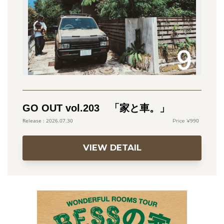
GO OUT vol.203 「家と車。」
990
2026.07.30
VIEW DETAIL