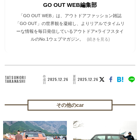
GO OUT WEB編集部
「GO OUT WEB」は、アウトドアファッション雑誌
「GO OUT」の世界観を凝縮し、よりリアルでタイムリ
ーな情報を毎日発信しているアウトドア×ライフスタイ
ルのNo.1ウェブマガジン。
(続きを見る)
作
更
TATSUNORI
2025.12.26
2025.12.26
成
新
TAKANASHI
日
日
その他のcar