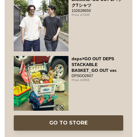
クTシャツ
102628650
7200
deps×GO OUT DEPS
STACKABLE
BASKET_GO OUT ver.
DPSGO2607
3950
GO TO STORE