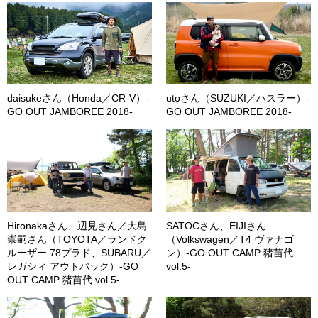
daisukeさん（Honda／CR-V）-
utoさん（SUZUKI／ハスラー）-
GO OUT JAMBOREE 2018-
GO OUT JAMBOREE 2018-
Hironakaさん、辺見さん／大島
SATOCさん、EIJIさん
崇嗣さん（TOYOTA／ランドク
（Volkswagen／T4 ヴァナゴ
ルーザー 78プラド、SUBARU／
ン）-GO OUT CAMP 猪苗代
レガシィ アウトバック）-GO
vol.5-
OUT CAMP 猪苗代 vol.5-