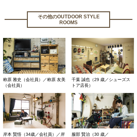
その他のOUTDOOR STYLE
ROOMS
称原 雅史（会社員）／称原 友美
千葉 誠也（29 歳／シューズス
（会社員）
トア店長）
岸本 賢悟（34歳／会社員）／岸
服部 賢治（30 歳／