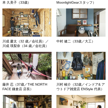
本 久美子（33歳）
MoonlightGearスタッフ）
川成 慶太（32 歳／会社員）／
中村 健二（33歳／大工）
川成 瑛梨奈（34 歳／会社員）
藤井 忍（37歳／THE NORTH
川村 峻介（32歳／インドア& ア
FACE 鎌倉店 店長）
ウトドア雑貨店 ENStyle 代表）