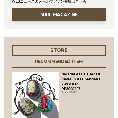
WEBニュースのメールマガジン登録はこちら
MAIL MAGAZINE
STORE
RECOMMENDED ITEM
redad×GO OUT redad
made in usa bandana
2way bag
DPSGO2607
7480