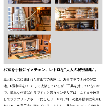
和室を手軽にイメチェン。レトロな“大人の秘密基地”。
庭と田んぼに囲まれた富山市の実家は、海まで車で１分の好立
地。6畳和室をD.I.Y. して改築しているが「工具を持っていないの
で、簡単な作業ばかりです」と言うインテリアは、ふすまを改造
してファブリックボードにしたり、100円均一の瓶を照明に利用し
たりと、創意工夫に満ちている。さらに、趣味のキャンプで使う