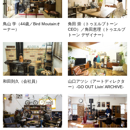
鳥山 学（44歳／Bird Moutainオ
角田 崇（トゥエルブトーン
ーナー）
CEO）／角田恵理（トゥエルブ
トーン デザイナー）
和田則久（会社員）
山口アツシ（アートディレクタ
ー）-GO OUT Livin’ ARCHIVE-