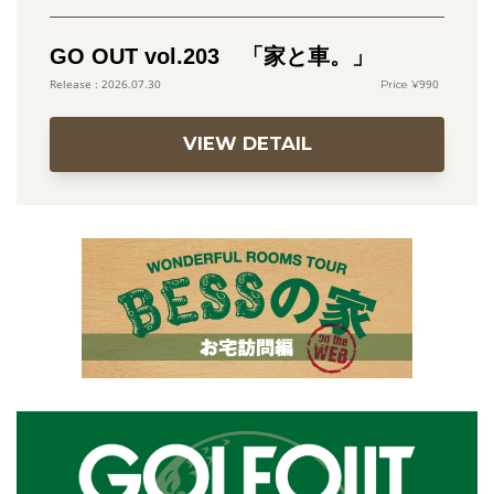
GO OUT vol.203 「家と車。」
990
2026.07.30
VIEW DETAIL