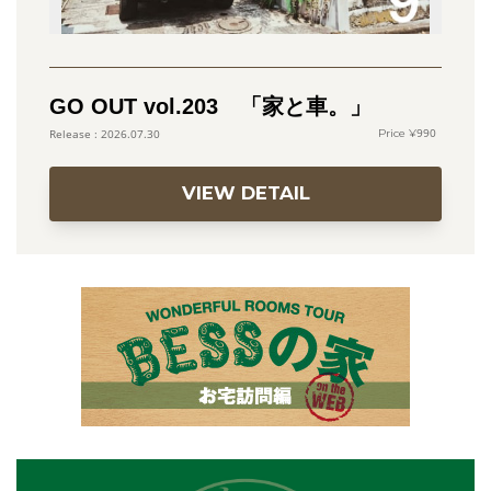
GO OUT vol.203 「家と車。」
990
2026.07.30
VIEW DETAIL