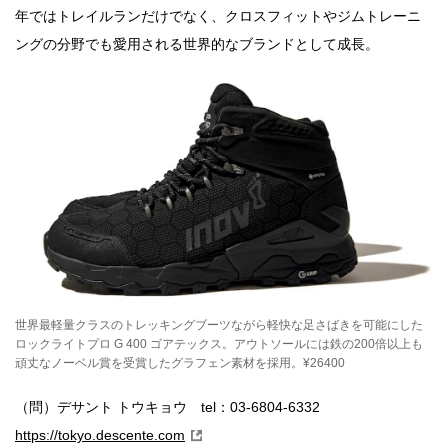
年ではトレイルランだけでなく、クロスフィットやジムトレーニ
ングの分野でも愛用される世界的なブランドとして成長。
世界最軽量クラスのトレッキングブーツながら軽快な足さばきを可能にした
ロックライトプロ G 400 ゴアテックス。アウトソールには鉄の200倍以上も
頑丈なノーベル賞を受賞したグラフェン素材を採用。¥26400
（問）デサント トウキョウ tel：03-6804-6332
https://tokyo.descente.com