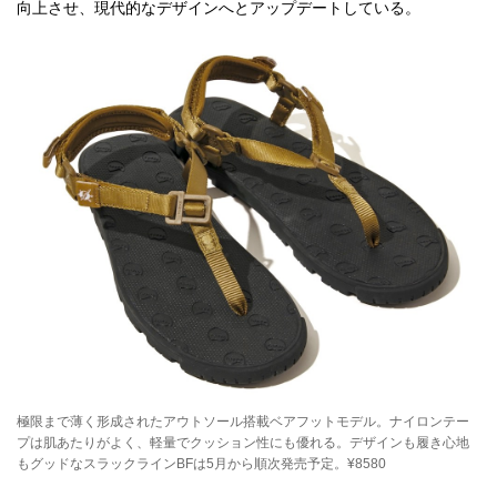
084 GREGORY（グレゴリー）
向上させ、現代的なデザインへとアップデートしている。
083 MYSTERY RANCH（ミステリーランチ）
082 Liberaiders（リベレイダース）
081 Back Channel（バックチャンネル）
080 grn outdoor（ジーアールエヌ アウトドア）
079 GRIP SWANY（グリップスワニー）
078 gym master（ジムマスター）
077 Champion（チャンピオン）
076 STONEMASTER（ストーンマスター）
春の新作はまだまだ！ 075〜051は、次ページをチェ
ック！
075 ROKX（ロックス）
074 Outdoor Research（アウトドアリサーチ）
極限まで薄く形成されたアウトソール搭載ベアフットモデル。ナイロンテー
プは肌あたりがよく、軽量でクッション性にも優れる。デザインも履き心地
073 MONTURA（モンチュラ）
もグッドなスラックラインBFは5月から順次発売予定。¥8580
072 MONTANE（モンテイン）