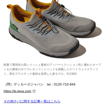
008 F/CE.®（エフシーイー）
007 SOUTH2 WEST8（サウス2 ウエスト8）
006 White Mountaineering（ホワイトマウンテニア
リング）
005 Snow Peak（スノーピーク）
004 Goldwin（ゴールドウイン）
003 ARC’TERYX（アークテリクス）
002 Patagonia（パタゴニア）
001 THE NORTH FACE（ザ・ノース・フェイス）
軽量で通気性の高いメッシュ素材のアッパーとクッション性に優れたオープ
全100ブランドの新作を一気に見るなら……！
ンセル構造のポリウレタンフットベッドを搭載したゲートウェイスウィフ
ト。再生プラスチック素材を採用した新モデル。¥12980
（問）デッカーズジャパン tel：0120-710-844
https://jp.teva.com
その他テバに関する記事一覧はこちら