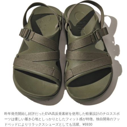
059 BAMBOO SHOOTS（バンブーシュート）
058 Carhartt WIP（カーハート WIP）
057 MOUTAINSMITH（マウンテンスミス）
056 sasta（サスタ）
055 WOODS（ウッズ）
054 KAVU（カブー）
053 AIGLE（エーグル）
052 FILSON（フィルソン）
051 Barbour（バブアー）
春の新作はまだまだ！ 050〜026は、次ページをチェ
ック！
050 Jack Wolfskin（ジャック・ウルフスキン）
049 L.L.Bean（エル・エル・ビーン）
昨年発売開始し好評だったEVA高反発素材を使用した軽量設計のチロススポ
ーツは優しい履き心地としっかりとしたフィット感が特徴。独自開発のフッ
048 Tilak（ティラック）
ドベッドによりリラックスシューズとしても活躍。¥6930