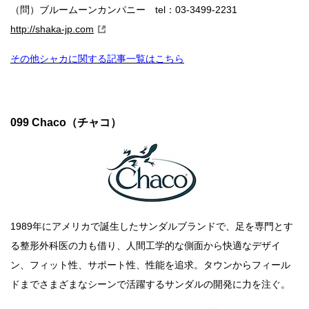
（問）ブルームーンカンパニー tel：03-3499-2231
071 Black Diamond（ブラックダイヤモンド）
http://shaka-jp.com
070 icebreaker（アイスブレーカー）
その他シャカに関する記事一覧はこちら
069 NANGA（ナンガ）
068 NORDISK（ノルディスク）
067 PENDLETON（ペンドルトン）
099 Chaco（チャコ）
066 SIERRA DESIGNS（シエラデザインズ）
065 Eddie Bauer（エディー・バウアー）
064 STANDARD CALIFORNIA（スタンダード カリ
フォルニア）
063 Rocky Mountain Featherbed（ロッキーマウンテ
ン フェザーベッド）
1989年にアメリカで誕生したサンダルブランドで、足を専門とす
062 Topo Designs（トポデザイン）
る整形外科医の力も借り、人間工学的な側面から快適なデザイ
061 BURLAP OUTFITTER（バーラップ アウトフィ
ン、フィット性、サポート性、性能を追求。タウンからフィール
ッター）
ドまでさまざまなシーンで活躍するサンダルの開発に力を注ぐ。
060 REMI RELIEF（レミレリーフ）