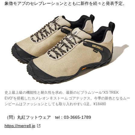
象徴モアブのセレブレーションとともに新作を続々と発表予定。
史上最上級の機能性と耐久性を求め、最新のビブラムソール“XS TREK
EVO”を搭載したカメレオン 8 ストーム ゴアテックス。今季の新色となるムー
ンビームはファッションとしても取り入れやすい1足。¥18480
（問）丸紅フットウェア tel：03-3665-1789
https://merrell.jp