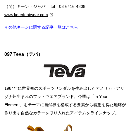
019 is-ness（イズネス）
（問）キーン・ジャパ tel：03-6416-4808
018 AlexanderLeeChang（アレキサンダーリーチャ
www.keenfootwear.com
ン）
017 NATAL DESIGN（ネイタルデザイン）
その他キーンに関する記事一覧はこちら
016 meanswhile（ミーンズワイル）
015 nonnative（ノンネイティブ）
014 DESCENTE ddd（デサント ディーディーディ
097 Teva（テバ）
ー）
013 THE NORTH FACE PURPLE LABEL （ザ・ノー
ス・フェイス パープルレーベル ）
012 COMFY OUTDOOR GARMENT（コムフィ アウ
1984年に世界初のスポーツサンダルを生み出したアメリカ・アリ
トドアガーメント）
ゾナ州生まれのフットウエアブランド。今季は「In Your
011 and wander（アンドワンダー）
Element」をテーマに自然界を構成する要素から着想を得た地球が
010 ALDIES（アールディーズ）
作り出す自然なカラーを取り入れたアイテムをラインナップ。
009 MOUNTAIN RESEARCH（マウンテンリサー
チ）