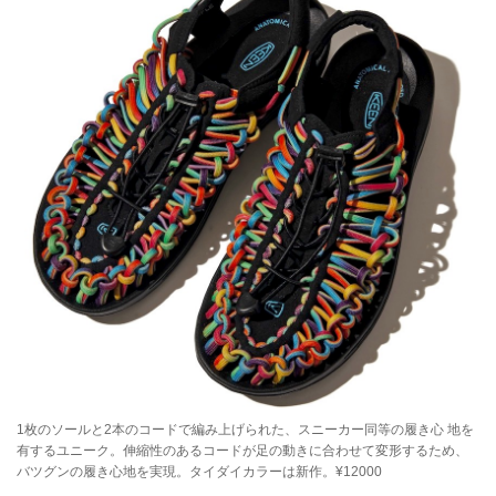
030 Foxfire（フォックスファイヤー）
029 HELLY HANSEN（ヘリーハンセン）
028 MAMMUT（マムート）
027 karrimor（カリマー）
026 Haglöfs（ホグロフス）
春の新作はまだまだ！ 025〜001は、次ページをチェ
ック！
025 MOUNTAIN HARDWEAR （マウンテンハードウ
ェア）
024 CAL O LINE （キャル オー ライン）
023 Battenwear（バテンウェア）
022 norbit（ノービット）
021 BROWN by 2-tacs（ブラウン バイ ツータック
ス）
1枚のソールと2本のコードで編み上げられた、スニーカー同等の履き心 地を
有するユニーク。伸縮性のあるコードが足の動きに合わせて変形するため、
020 NEEDLES（ニードルズ）
バツグンの履き心地を実現。タイダイカラーは新作。¥12000