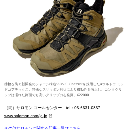
捻挫を防ぐ新開発のシャーシ構造“ADV-C Chassis”を採用したXウルトラ ミッ
ドゴアテックス。特殊なスリッポン形状により機動性を向上し、コンタグリ
ップは濡れた路面でも高いグリップ力を発揮。¥22000
（問）サロモン コールセンター tel：03-6631-0837
www.salomon.com/ja-jp
その他サロモンに関する記事一覧はこちら