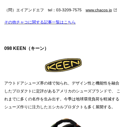
047 NORRØNA（ノローナ）
（問）エイアンドエフ tel：03-3209-7575
www.chacos.jp
046 Rab（ラブ）
045 MILLET（ミレー）
その他チャコに関する記事一覧はこちら
044 HOUDINI（フーディニ）
043 GRAMICCI（グラミチ）
042 Marmot（マーモット）
098 KEEN（キーン）
041 mont-bell（モンベル）
040 go slow caravan（ゴースローキャラバン）
039 POLER（ポーラー）
アウトドアシューズ界の雄で知られ、デザイン性と機能性を融合
036 CHUMS（チャムス）
したプロダクトに定評があるアメリカのシューズブランドで、 こ
035 WILD THINGS （ワイルドシングス）
れまでに多くの名作を生み出す。今季は地球環境負荷を軽減する
034 Burton（バートン）
シューズ作りに注力したエシカルプロダクトも多く展開する。
033 Columbia（コロンビア）
032 Abu Garcia（アブ ガルシア）