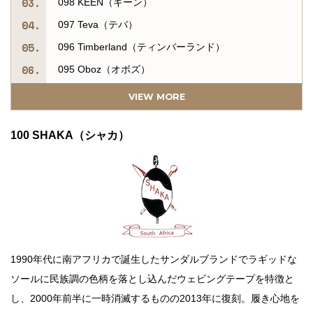
098 KEEN（キーン）
097 Teva（テバ）
096 Timberland（ティンバーランド）
095 Oboz（オボズ）
094 inov-8（イノヴェイト）
VIEW MORE
093 Salomon（サロモン）
100 SHAKA（シャカ）
092 On（オン）
091 HOKA ONE ONE（ホカ オネオネ）
090 MERRELL（メレル）
089 Danner（ダナー）
088 GRANITE GEAR（グラナイトギア）
087 KELTY（ケルティ）
1990年代に南アフリカで誕生したサンダルブランドでラギッドな
086 OSPREY（オスプレー）
ソールに民族調の色柄を落とし込んだウェビングテープを特徴と
085 BACH（バッハ）
し、2000年前半に一時消滅するものの2013年に復刻。履き心地を