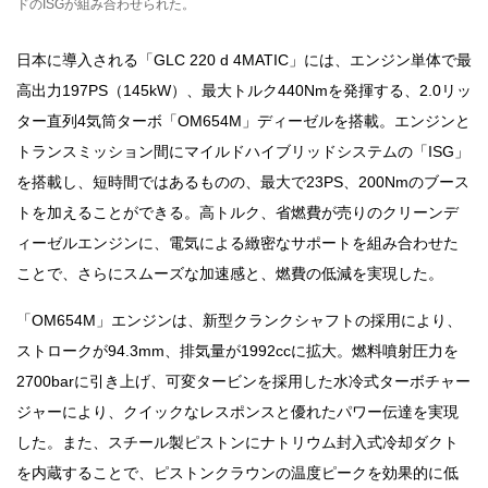
ドのISGが組み合わせられた。
日本に導入される「GLC 220 d 4MATIC」には、エンジン単体で最
高出力197PS（145kW）、最大トルク440Nmを発揮する、2.0リッ
ター直列4気筒ターボ「OM654M」ディーゼルを搭載。エンジンと
トランスミッション間にマイルドハイブリッドシステムの「ISG」
を搭載し、短時間ではあるものの、最大で23PS、200Nmのブース
トを加えることができる。高トルク、省燃費が売りのクリーンデ
ィーゼルエンジンに、電気による緻密なサポートを組み合わせた
ことで、さらにスムーズな加速感と、燃費の低減を実現した。
「OM654M」エンジンは、新型クランクシャフトの採用により、
ストロークが94.3mm、排気量が1992ccに拡大。燃料噴射圧力を
2700barに引き上げ、可変タービンを採用した水冷式ターボチャー
ジャーにより、クイックなレスポンスと優れたパワー伝達を実現
した。また、スチール製ピストンにナトリウム封入式冷却ダクト
を内蔵することで、ピストンクラウンの温度ピークを効果的に低