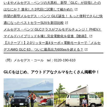
いまやメルセデス・ベンツの大黒柱、新型「GLC」が目指したの
はなにか？ 進化した2代目に試乗して確かめた
待望の新型メルセデス・ベンツ GLC誕生！ もっと便利でさらに快
適になったベストセラーSUVを新旧比較
メルセデス・ベンツ GLCクラスがフルモデルチェンジ！ PHEVと
マイルドハイブリッドを擁し完全電動化を促進 【動画】
【スクープ！】2.0リッター直4ターボ＋電動モーターで「メルセ
デスAMG GLC 63」ついに最高出力600psを超える？
（問）メルセデス・コール tel：0120-190-610
GLCをはじめ、アウトドアなクルマをたくさん掲載中！