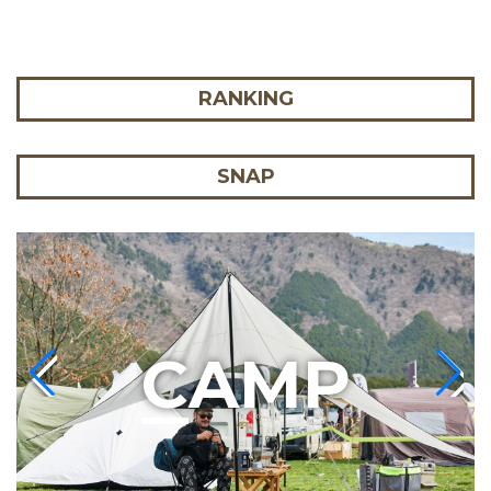
RANKING
SNAP
C
AMP