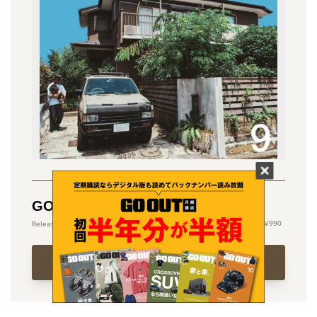
GO OUT vol.203 「家と車。」
990
2026.07.30
VIEW DETAIL