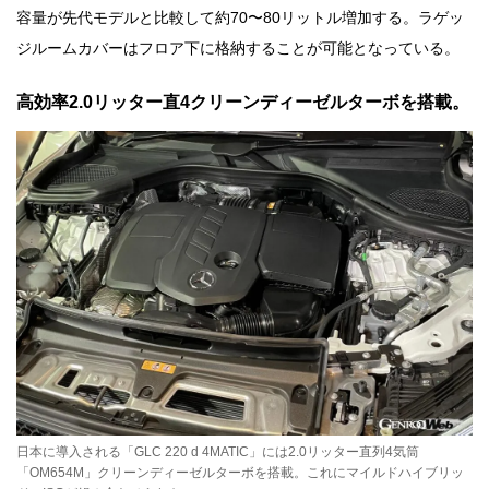
容量が先代モデルと比較して約70〜80リットル増加する。ラゲッ
ジルームカバーはフロア下に格納することが可能となっている。
高効率2.0リッター直4クリーンディーゼルターボを搭載。
日本に導入される「GLC 220 d 4MATIC」には2.0リッター直列4気筒
「OM654M」クリーンディーゼルターボを搭載。これにマイルドハイブリッ