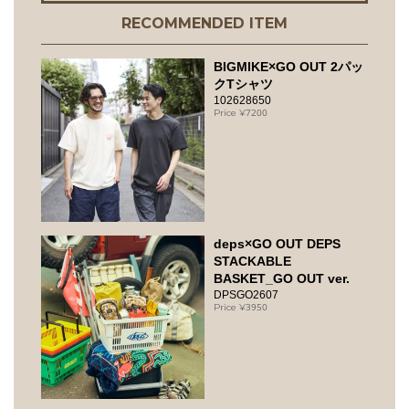
RECOMMENDED ITEM
BIGMIKE×GO OUT 2パッ
クTシャツ
102628650
7200
deps×GO OUT DEPS
STACKABLE
BASKET_GO OUT ver.
DPSGO2607
3950