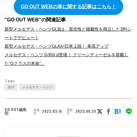
GO OUT WEBの車に関する記事はこちら！
“GO OUT WEB”の関連記事
新型メルセデス・ベンツGLBは、居住性と積載性を両立した3列シ
ートでデビュー！
新型メルセデス・ベンツGLAが日本上陸！ 車高アップ
メルセデス・ベンツ G350 d登場！ クリーンディーゼルを搭載し
た“Gクラスの本命”。
Tags
SUV
メルセデス・ベンツ
GO OUT編集
作成
更新
2023.03.16
2023.08.29
部
日
日