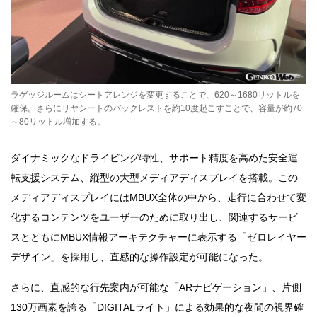
ラゲッジルームはシートアレンジを変更することで、620～1680リットルを
確保。さらにリヤシートのバックレストを約10度起こすことで、容量が約70
～80リットル増加する。
ダイナミックなドライビング特性、サポート精度を高めた安全運
転支援システム、縦型の大型メディアディスプレイを搭載。この
メディアディスプレイにはMBUX全体の中から、走行に合わせて変
化するコンテンツをユーザーのために取り出し、関連するサービ
スとともにMBUX情報アーキテクチャーに表示する「ゼロレイヤー
デザイン」を採用し、直感的な操作設定が可能になった。
さらに、直感的な行先案内が可能な「ARナビゲーション」、片側
130万画素を誇る「DIGITALライト」による効果的な夜間の視界確