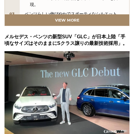
現。
ベンツらしい伸びやかでスポーティなシルエット。
VIEW MORE
伸びやかなデザインによる優れた空力性能。
ドライバーの視認性が向上したコクピット。
メルセデス・ベンツの新型SUV「GLC」が日本上陸「手
SUVらしく大容量が確保されたラゲッジルーム。
頃なサイズはそのままにSクラス譲りの最新技術採用」。
高効率2.0リッター直4クリーンディーゼルターボを
搭載。
オフロード走行をサポートする様々な機能。
車両本体価格（税込）
“GENROQ Web”の関連記事（外部リンク）
GLCをはじめ、アウトドアなクルマをたくさん掲載
中！
“GO OUT WEB”の関連記事