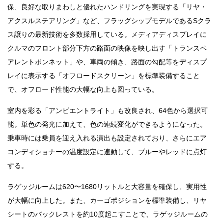
保、良好な取りまわしと優れたハンドリングを実現する「リヤ・
アクスルステアリング」など、フラッグシップモデルであるSクラ
ス譲りの最新技術を多数採用している。メディアディスプレイに
クルマのフロント部分下方の路面の映像を映し出す「トランスペ
アレントボンネット」や、車両の傾き、路面の勾配等をディスプ
レイに表示する「オフロードスクリーン」を標準装備すること
で、オフロード性能の大幅な向上も図っている。
室内を彩る「アンビエントライト」も改良され、64色から選択可
能。単色の発光に加えて、色の連続変化ができるようになった。
乗車時には乗員を迎え入れる演出も設定されており、さらにエア
コンディショナーの温度設定に連動して、ブルーやレッドに点灯
する。
ラゲッジルームは620〜1680リットルと大容量を確保し、実用性
が大幅に向上した。また、カーゴポジションを標準装備し、リヤ
シートのバックレストを約10度起こすことで、ラゲッジルームの