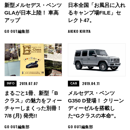
新型メルセデス・ベンツ
日本全国「お風呂に入れ
GLAが日本上陸！ 車高
るキャンプ場FILE」セ
アップ
レクト47。
GO OUT編集部
AKIKO KIRIYA
2019.07.07
2019.04.11
INFO
CAR
まるごと1冊、新型「B
メルセデス・ベンツ
クラス」の魅力をフィー
G350 D登場！ クリーン
チャーしまくった別冊！
ディーゼルを搭載し
7/8 (月) 発売!!
た“Gクラスの本命”。
GO OUT編集部
GO OUT編集部