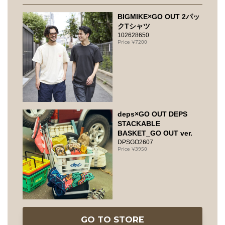
BIGMIKE×GO OUT 2パッ
クTシャツ
102628650
7200
deps×GO OUT DEPS
STACKABLE
BASKET_GO OUT ver.
DPSGO2607
3950
GO TO STORE