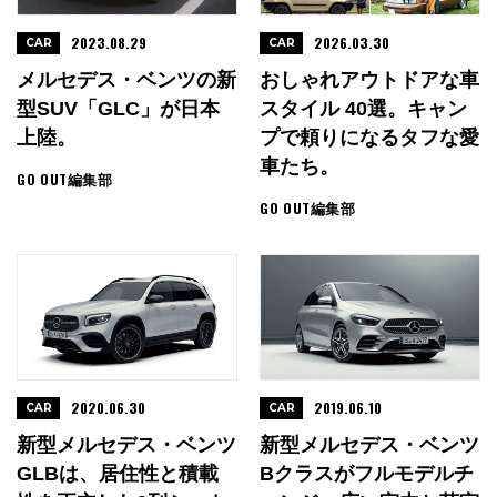
2023.08.29
2026.03.30
CAR
CAR
メルセデス・ベンツの新
おしゃれアウトドアな車
型SUV「GLC」が日本
スタイル 40選。キャン
上陸。
プで頼りになるタフな愛
車たち。
GO OUT編集部
GO OUT編集部
2020.06.30
2019.06.10
CAR
CAR
新型メルセデス・ベンツ
新型メルセデス・ベンツ
GLBは、居住性と積載
Bクラスがフルモデルチ