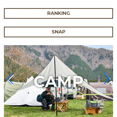
RANKING
SNAP
C
AMP