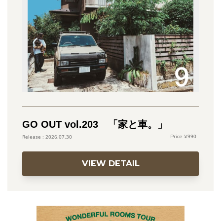
GO OUT vol.203 「家と車。」
990
2026.07.30
VIEW DETAIL