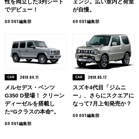
性を両立した3列シート
ェンジ。広い室内と荷室
でデビュー！
が自慢。
GO OUT編集部
GO OUT編集部
2019.04.11
2018.05.17
CAR
CAR
メルセデス・ベンツ
スズキ4代目「ジムニ
G350 D登場！ クリーン
ー」、さらにスクエアに
ディーゼルを搭載し
なって7月上旬発売か？
た“Gクラスの本命”。
GO OUT編集部
GO OUT編集部