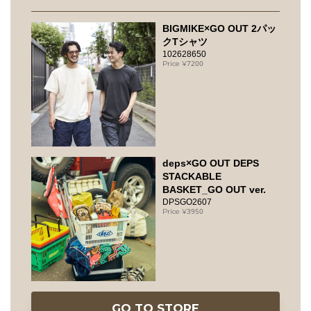
BIGMIKE×GO OUT 2パッ
クTシャツ
102628650
7200
deps×GO OUT DEPS
STACKABLE
BASKET_GO OUT ver.
DPSGO2607
3950
GO TO STORE