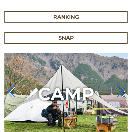
RANKING
SNAP
C
AMP