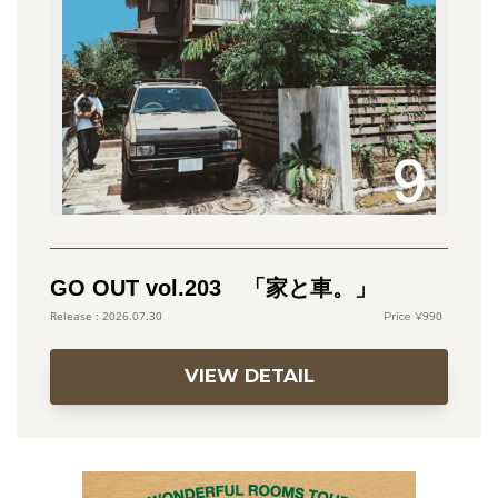
GO OUT vol.203 「家と車。」
990
2026.07.30
VIEW DETAIL