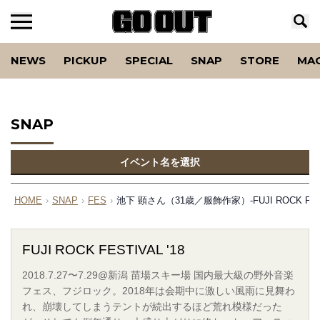
NEWS
PICKUP
SPECIAL
SNAP
STORE
MA
SNAP
イベント名を選択
HOME
›
SNAP
›
FES
›
池下 顕さん（31歳／服飾作家）-FUJI ROCK FESTI
FUJI ROCK FESTIVAL '18
2018.7.27〜7.29@新潟 苗場スキー場 国内最大級の野外音楽
フェス、フジロック。2018年は会期中に激しい風雨に見舞わ
れ、崩壊してしまうテントが続出するほど荒れ模様だった