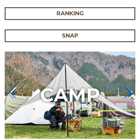
RANKING
SNAP
C
AMP