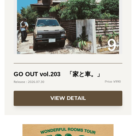
GO OUT vol.203 「家と車。」
990
2026.07.30
VIEW DETAIL