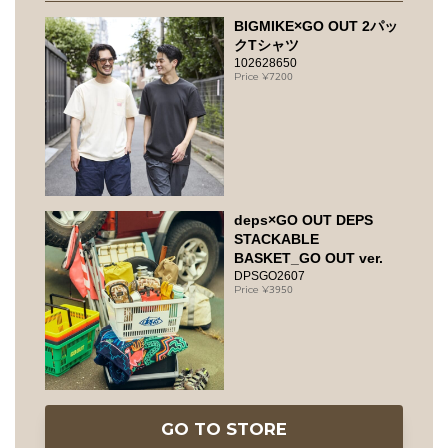
BIGMIKE×GO OUT 2パッ
クTシャツ
102628650
7200
deps×GO OUT DEPS
STACKABLE
BASKET_GO OUT ver.
DPSGO2607
3950
GO TO STORE