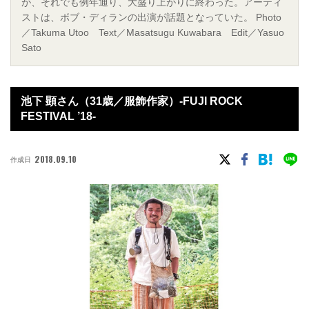
が、それでも例年通り、大盛り上がりに終わった。アーティ
ストは、ボブ・ディランの出演が話題となっていた。 Photo
／Takuma Utoo Text／Masatsugu Kuwabara Edit／Yasuo
Sato
池下 顕さん（31歳／服飾作家）-FUJI ROCK
FESTIVAL ’18-
2018.09.10
作成日