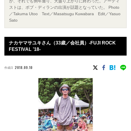
が、それでも例年通り、大盛り上がりに終わった。アーティ
ストは、ボブ・ディランの出演が話題となっていた。 Photo
／Takuma Utoo Text／Masatsugu Kuwabara Edit／Yasuo
Sato
ナカヤマサユキさん（33歳／会社員）-FUJI ROCK
FESTIVAL ’18-
2018.09.10
作成日