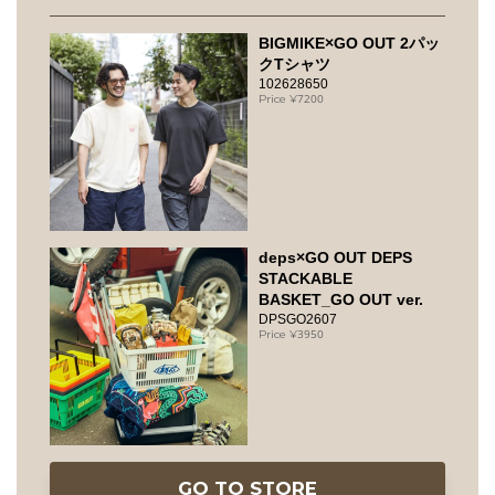
BIGMIKE×GO OUT 2パッ
クTシャツ
102628650
7200
deps×GO OUT DEPS
STACKABLE
BASKET_GO OUT ver.
DPSGO2607
3950
GO TO STORE