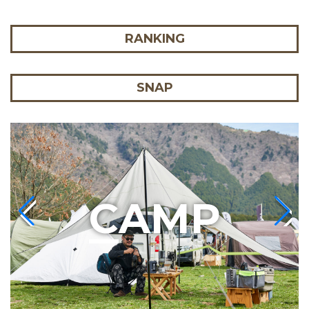
RANKING
SNAP
C
AMP