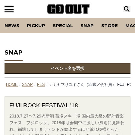
NEWS
PICKUP
SPECIAL
SNAP
STORE
MA
SNAP
イベント名を選択
HOME
›
SNAP
›
FES
›
ナカヤマサユキさん（33歳／会社員）-FUJI ROCK FE
FUJI ROCK FESTIVAL '18
2018.7.27〜7.29@新潟 苗場スキー場 国内最大級の野外音楽
フェス、フジロック。2018年は会期中に激しい風雨に見舞わ
れ、崩壊してしまうテントが続出するほど荒れ模様だった