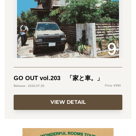
GO OUT vol.203 「家と車。」
990
2026.07.30
VIEW DETAIL