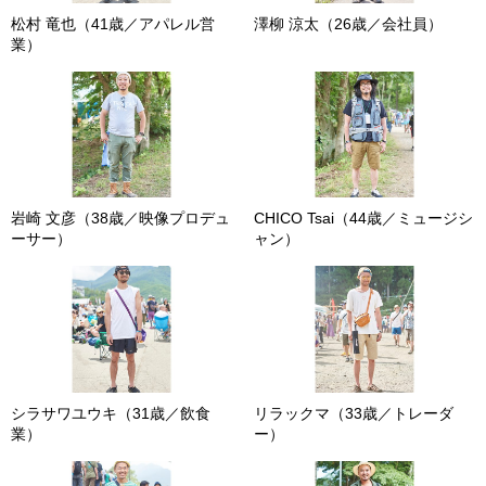
松村 竜也（41歳／アパレル営
澤柳 涼太（26歳／会社員）
業）
岩崎 文彦（38歳／映像プロデュ
CHICO Tsai（44歳／ミュージシ
ーサー）
ャン）
シラサワユウキ（31歳／飲食
リラックマ（33歳／トレーダ
業）
ー）