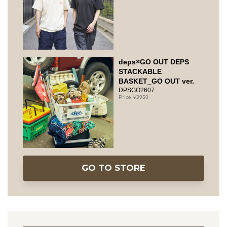
deps×GO OUT DEPS
STACKABLE
BASKET_GO OUT ver.
DPSGO2607
3950
GO TO STORE