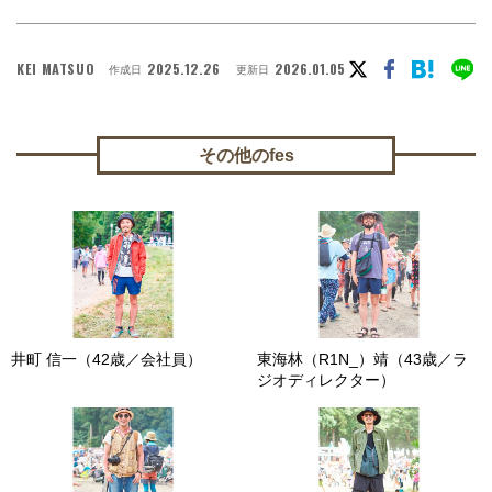
KEI MATSUO
2025.12.26
2026.01.05
作成日
更新日
その他のfes
井町 信一（42歳／会社員）
東海林（R1N_）靖（43歳／ラ
ジオディレクター）