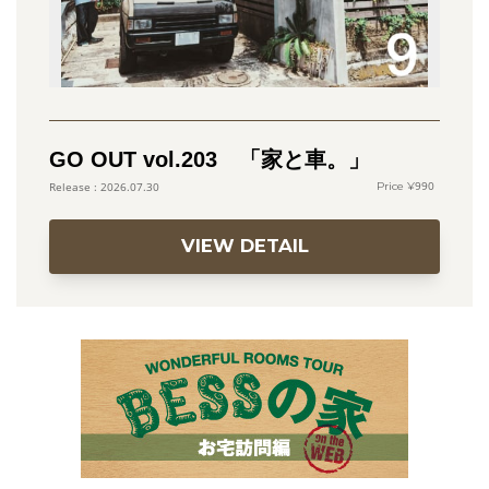
GO OUT vol.203 「家と車。」
990
2026.07.30
VIEW DETAIL