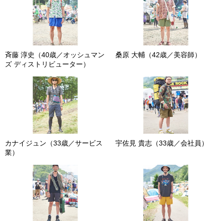
斉藤 淳史（40歳／オッシュマン
桑原 大輔（42歳／美容師）
ズ ディストリビューター）
カナイジュン（33歳／サービス
宇佐見 貴志（33歳／会社員）
業）