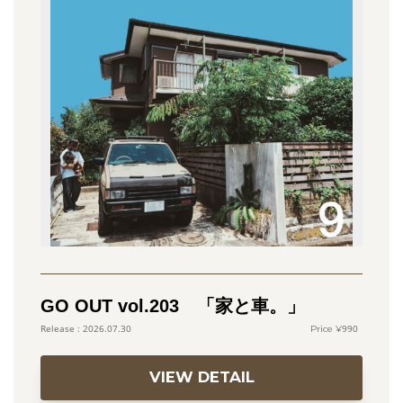
GO OUT vol.203 「家と車。」
990
2026.07.30
VIEW DETAIL