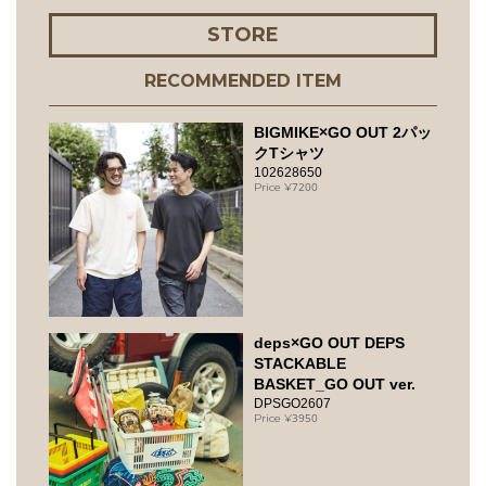
STORE
RECOMMENDED ITEM
BIGMIKE×GO OUT 2パッ
クTシャツ
102628650
7200
deps×GO OUT DEPS
STACKABLE
BASKET_GO OUT ver.
DPSGO2607
3950