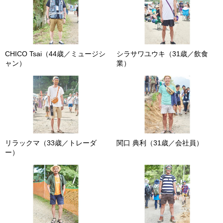
CHICO Tsai（44歳／ミュージシ
シラサワユウキ（31歳／飲食
ャン）
業）
リラックマ（33歳／トレーダ
関口 典利（31歳／会社員）
ー）