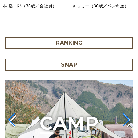
林 浩一郎（35歳／会社員）
きっしー（36歳／ペンキ屋）
RANKING
SNAP
C
AMP