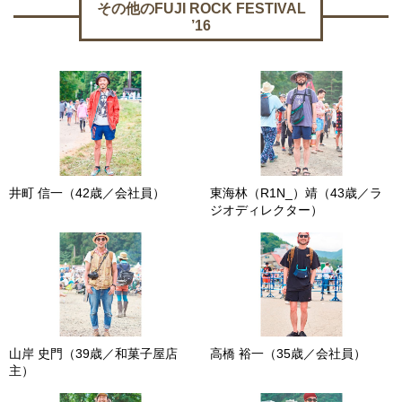
その他のFUJI ROCK FESTIVAL
’16
井町 信一（42歳／会社員）
東海林（R1N_）靖（43歳／ラ
ジオディレクター）
山岸 史門（39歳／和菓子屋店
高橋 裕一（35歳／会社員）
主）