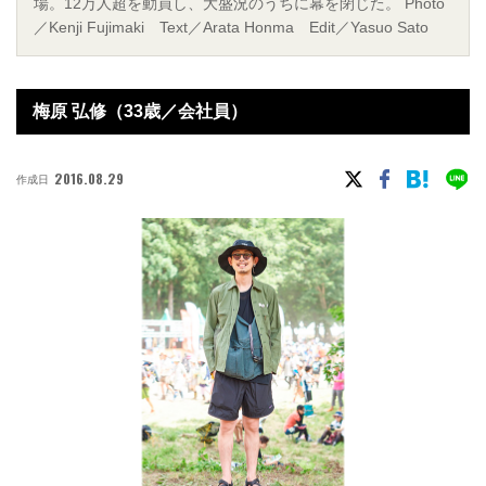
場。12万人超を動員し、大盛況のうちに幕を閉じた。 Photo
／Kenji Fujimaki Text／Arata Honma Edit／Yasuo Sato
梅原 弘修（33歳／会社員）
2016.08.29
作成日