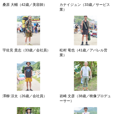
桑原 大輔（42歳／美容師）
カナイジュン（33歳／サービス
業）
宇佐見 貴志（33歳／会社員）
松村 竜也（41歳／アパレル営
業）
澤柳 涼太（26歳／会社員）
岩崎 文彦（38歳／映像プロデュ
ーサー）