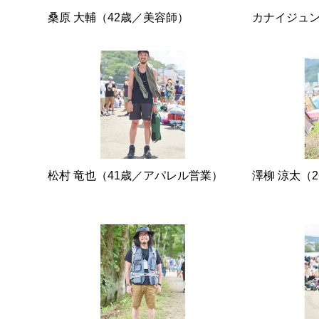
桑原 大輔（42歳／美容師）
カナイジュン
松村 竜也（41歳／アパレル営業）
澤柳 涼太（