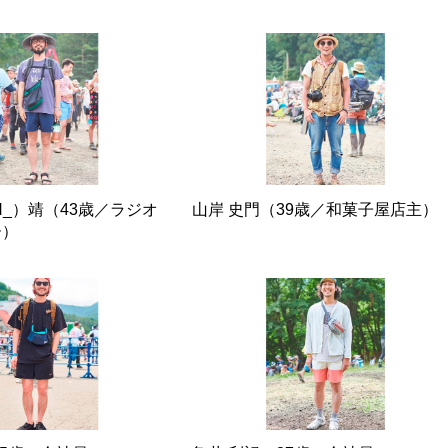
N_）靖（43歳／ラジオ
山岸 史門（39歳／和菓子屋店主）
ー）