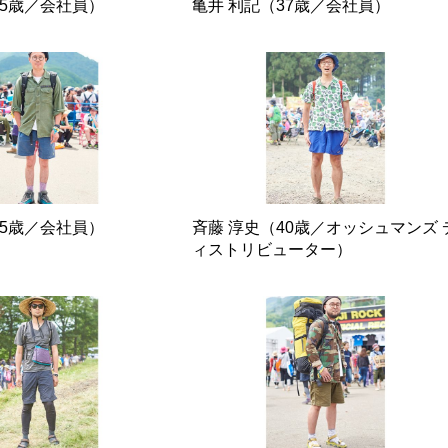
35歳／会社員）
亀井 利記（37歳／会社員）
35歳／会社員）
斉藤 淳史（40歳／オッシュマンズ 
ィストリビューター）