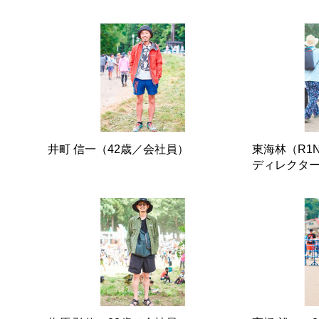
井町 信一（42歳／会社員）
東海林（R1
ディレクタ