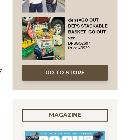
deps×GO OUT
DEPS STACKABLE
BASKET_GO OUT
ver.
DPSGO2607
3950
デ
GO TO STORE
MAGAZINE