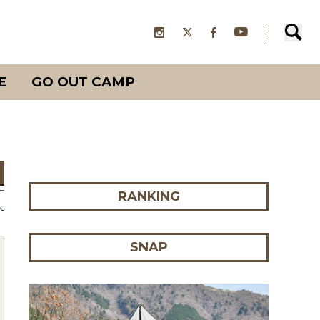
E
GO OUT CAMP
RANKING
.1-
SNAP