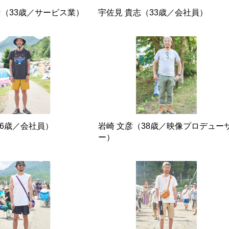
（33歳／サービス業）
宇佐見 貴志（33歳／会社員）
26歳／会社員）
岩崎 文彦（38歳／映像プロデュー
ー）