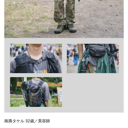
南壽タケル 32歳／美容師