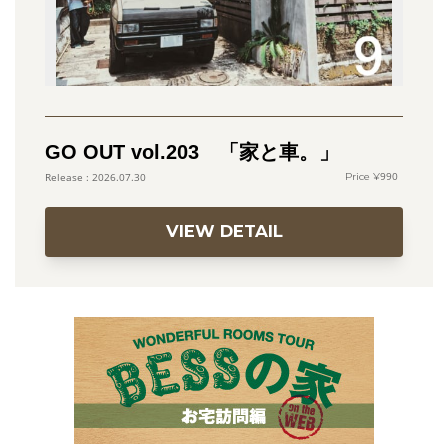
GO OUT vol.203 「家と車。」
990
2026.07.30
VIEW DETAIL