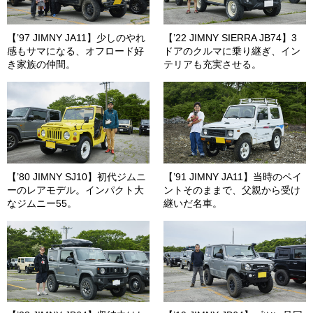
【’97 JIMNY JA11】少しのやれ
【’22 JIMNY SIERRA JB74】3
感もサマになる、オフロード好
ドアのクルマに乗り継ぎ、イン
き家族の仲間。
テリアも充実させる。
【’80 JIMNY SJ10】初代ジムニ
【’91 JIMNY JA11】当時のペイ
ーのレアモデル。インパクト大
ントそのままで、父親から受け
なジムニー55。
継いだ名車。