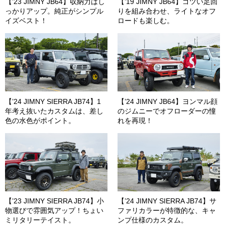
【’23 JIMNY JB64】収納力はし
【’19 JIMNY JB64】ゴツい足回
っかりアップ。純正がシンプル
りを組み合わせ、ライトなオフ
イズベスト！
ロードも楽しむ。
【’24 JIMNY SIERRA JB74】1
【’24 JIMNY JB64】ヨンマル顔
年考え抜いたカスタムは、差し
のジムニーでオフローダーの憧
色の水色がポイント。
れを再現！
【’23 JIMNY SIERRA JB74】小
【’24 JIMNY SIERRA JB74】サ
物選びで雰囲気アップ！ちょい
ファリカラーが特徴的な、キャ
ミリタリーテイスト。
ンプ仕様のカスタム。