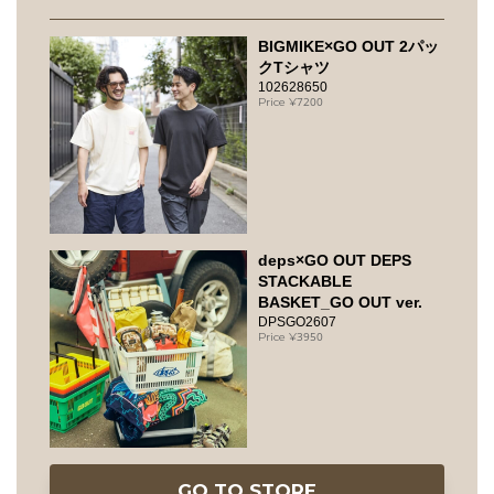
BIGMIKE×GO OUT 2パッ
クTシャツ
102628650
7200
deps×GO OUT DEPS
STACKABLE
BASKET_GO OUT ver.
DPSGO2607
3950
GO TO STORE