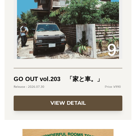
GO OUT vol.203 「家と車。」
990
2026.07.30
VIEW DETAIL