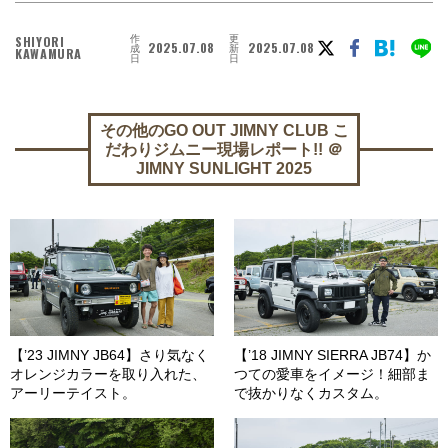
作
更
SHIYORI
2025.07.08
2025.07.08
成
新
KAWAMURA
日
日
その他のGO OUT JIMNY CLUB こ
だわりジムニー現場レポート!! ＠
JIMNY SUNLIGHT 2025
【’23 JIMNY JB64】さり気なく
【’18 JIMNY SIERRA JB74】か
オレンジカラーを取り入れた、
つての愛車をイメージ！細部ま
アーリーテイスト。
で抜かりなくカスタム。