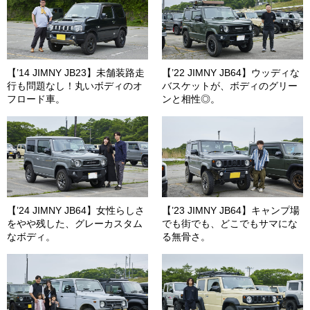
【’14 JIMNY JB23】未舗装路走
【’22 JIMNY JB64】ウッディな
行も問題なし！丸いボディのオ
バスケットが、ボディのグリー
フロード車。
ンと相性◎。
【’24 JIMNY JB64】女性らしさ
【’23 JIMNY JB64】キャンプ場
をやや残した、グレーカスタム
でも街でも、どこでもサマにな
なボディ。
る無骨さ。