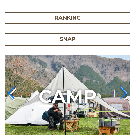
RANKING
SNAP
C
AMP