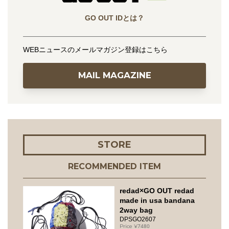
GO OUT IDとは？
WEBニュースのメールマガジン登録はこちら
MAIL MAGAZINE
STORE
RECOMMENDED ITEM
redad×GO OUT redad
made in usa bandana
2way bag
DPSGO2607
7480