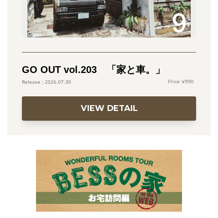
GO OUT vol.203 「家と車。」
990
2026.07.30
VIEW DETAIL