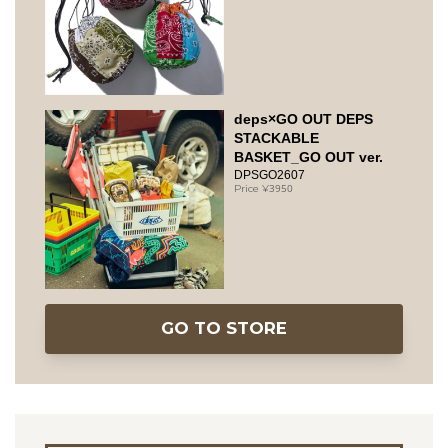
deps×GO OUT DEPS
STACKABLE
BASKET_GO OUT ver.
DPSGO2607
3950
GO TO STORE