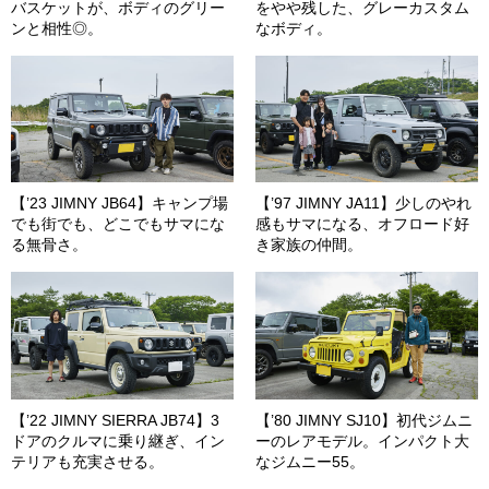
バスケットが、ボディのグリー
をやや残した、グレーカスタム
ンと相性◎。
なボディ。
【’23 JIMNY JB64】キャンプ場
【’97 JIMNY JA11】少しのやれ
でも街でも、どこでもサマにな
感もサマになる、オフロード好
る無骨さ。
き家族の仲間。
【’22 JIMNY SIERRA JB74】3
【’80 JIMNY SJ10】初代ジムニ
ドアのクルマに乗り継ぎ、イン
ーのレアモデル。インパクト大
テリアも充実させる。
なジムニー55。