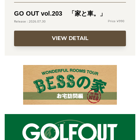
GO OUT vol.203 「家と車。」
990
2026.07.30
VIEW DETAIL