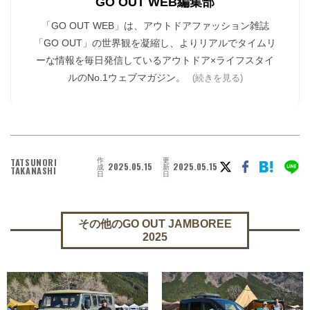
GO OUT WEB編集部
「GO OUT WEB」は、アウトドアファッション雑誌
「GO OUT」の世界観を凝縮し、よりリアルでタイムリ
ーな情報を毎日発信しているアウトドア×ライフスタイ
ルのNo.1ウェブマガジン。
(続きを見る)
作
更
TATSUNORI
2025.05.15
2025.05.15
成
新
TAKANASHI
日
日
その他のGO OUT JAMBOREE
2025