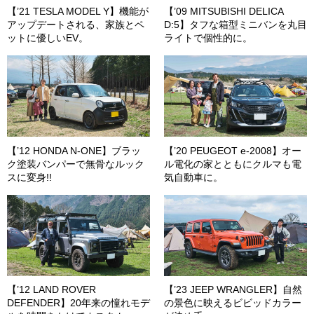
【’21 TESLA MODEL Y】機能が
【’09 MITSUBISHI DELICA
アップデートされる、家族とペ
D:5】タフな箱型ミニバンを丸目
ットに優しいEV。
ライトで個性的に。
【’12 HONDA N-ONE】ブラッ
【’20 PEUGEOT e-2008】オー
ク塗装バンパーで無骨なルック
ル電化の家とともにクルマも電
スに変身!!
気自動車に。
【’12 LAND ROVER
【’23 JEEP WRANGLER】自然
DEFENDER】20年来の憧れモデ
の景色に映えるビビッドカラー