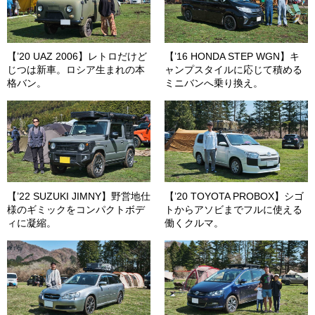
【’20 UAZ 2006】レトロだけど
【’16 HONDA STEP WGN】キ
じつは新車。ロシア生まれの本
ャンプスタイルに応じて積める
格バン。
ミニバンへ乗り換え。
【’22 SUZUKI JIMNY】野営地仕
【’20 TOYOTA PROBOX】シゴ
様のギミックをコンパクトボデ
トからアソビまでフルに使える
ィに凝縮。
働くクルマ。