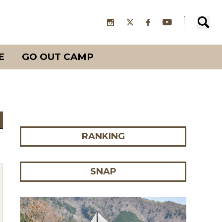
E
GO OUT CAMP
RANKING
SNAP