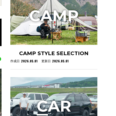
C
AMP
CAMP STYLE SELECTION
2026.05.01
2026.05.01
作成日
更新日
C
AR