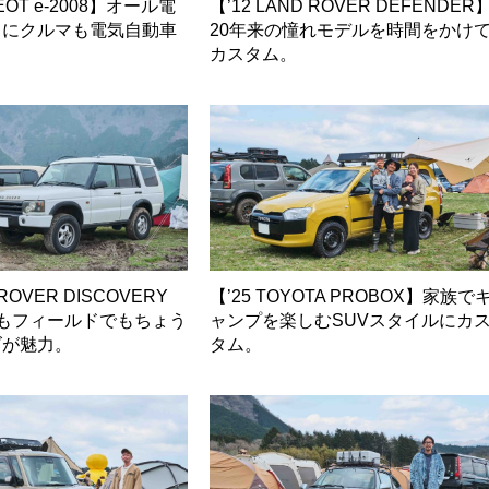
GEOT e-2008】オール電
【’12 LAND ROVER DEFENDER
もにクルマも電気自動車
20年来の憧れモデルを時間をかけ
カスタム。
 ROVER DISCOVERY
【’25 TOYOTA PROBOX】家族で
もフィールドでもちょう
ャンプを楽しむSUVスタイルにカ
ズが魅力。
タム。