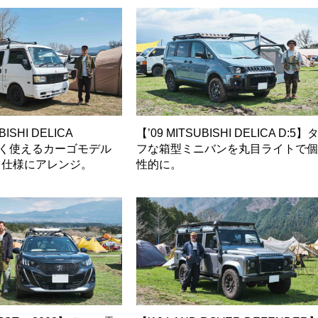
BISHI DELICA
【’09 MITSUBISHI DELICA D:5】
広く使えるカーゴモデル
フな箱型ミニバンを丸目ライトで
フ仕様にアレンジ。
性的に。