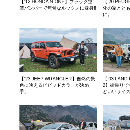
【’12 HONDA N-ONE】ブラック塗
【’20 PEU
装バンパーで無骨なルックスに変身!!
化の家とと
に。
【’23 JEEP WRANGLER】自然の景
【’03 LAND
色に映えるビビッドカラーが決め
2】街乗りで
手。
どいいサイ