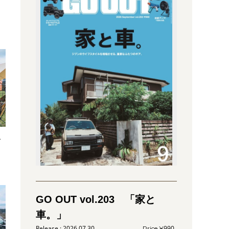
】
て
キ
ス
GO OUT vol.203 「家と
車。」
2026.07.30
990