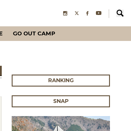
E
GO OUT CAMP
RANKING
SNAP