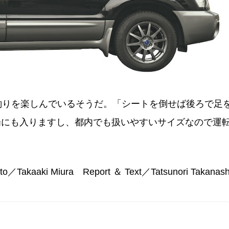
釣りを楽しんでいるそうだ。「シートを倒せば後ろで足
場にも入りますし、都内でも扱いやすいサイズなので運
to／Takaaki Miura Report ＆ Text／Tatsunori Takanash