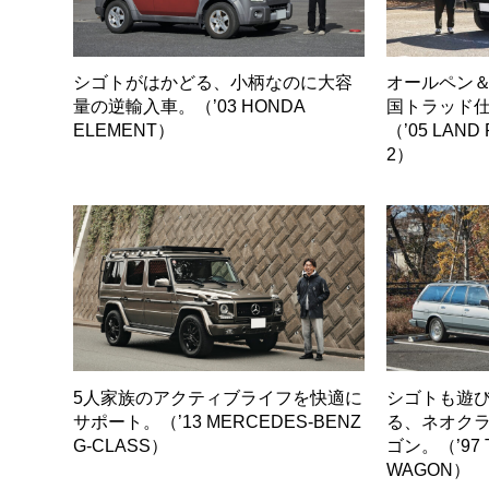
シゴトがはかどる、小柄なのに大容
オールペン
量の逆輸入車。（’03 HONDA
国トラッド仕
ELEMENT）
（’05 LAND
2）
5人家族のアクティブライフを快適に
シゴトも遊
サポート。（’13 MERCEDES-BENZ
る、ネオク
G-CLASS）
ゴン。（’97 
WAGON）