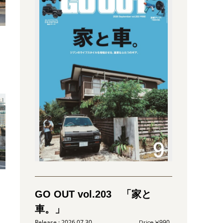
特
イ
GO OUT vol.203 「家と
車。」
2026.07.30
990