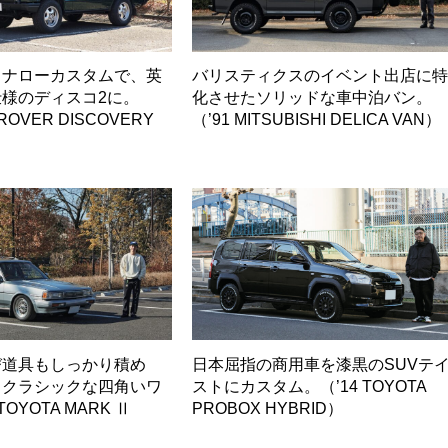
＆ナローカスタムで、英
バリスティクスのイベント出店に
様のディスコ2に。
化させたソリッドな車中泊バン。
 ROVER DISCOVERY
（’91 MITSUBISHI DELICA VAN）
び道具もしっかり積め
日本屈指の商用車を漆黒のSUVテ
ラクラシックな四角いワ
ストにカスタム。（’14 TOYOTA
TOYOTA MARK Ⅱ
PROBOX HYBRID）