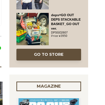
deps×GO OUT
DEPS STACKABLE
BASKET_GO OUT
ver.
DPSGO2607
3950
GO TO STORE
MAGAZINE