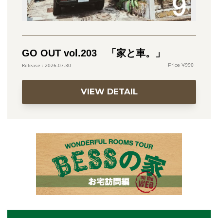
GO OUT vol.203 「家と車。」
990
2026.07.30
VIEW DETAIL