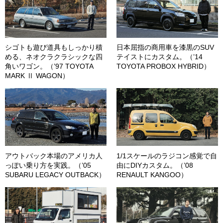
シゴトも遊び道具もしっかり積
日本屈指の商用車を漆黒のSUV
める、ネオクラクラシックな四
テイストにカスタム。（’14
角いワゴン。（’97 TOYOTA
TOYOTA PROBOX HYBRID）
MARK Ⅱ WAGON）
アウトバック本場のアメリカ人
1/1スケールのラジコン感覚で自
っぽい乗り方を実践。（’05
由にDIYカスタム。（’08
SUBARU LEGACY OUTBACK）
RENAULT KANGOO）