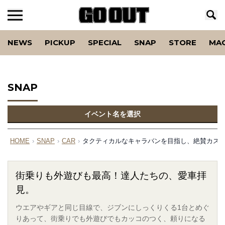
NEWS
PICKUP
SPECIAL
SNAP
STORE
MA
SNAP
イベント名を選択
HOME
›
SNAP
›
CAR
›
タクティカルなキャラバンを目指し、絶賛カスタム中。（’
街乗りも外遊びも最高！達人たちの、愛車拝
見。
ウエアやギアと同じ目線で、ジブンにしっくりくる1台とめぐ
りあって、街乗りでも外遊びでもカッコのつく、頼りになる