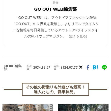
監修
GO OUT WEB編集部
「GO OUT WEB」は、アウトドアファッション雑誌
「GO OUT」の世界観を凝縮し、よりリアルでタイムリ
ーな情報を毎日発信しているアウトドア×ライフスタイ
ルのNo.1ウェブマガジン。
(続きを見る)
GO OUT編集
作成
更新
2024.02.07
2024.02.22
部
日
日
その他の街乗りも外遊びも最高！
達人たちの、愛車拝見。