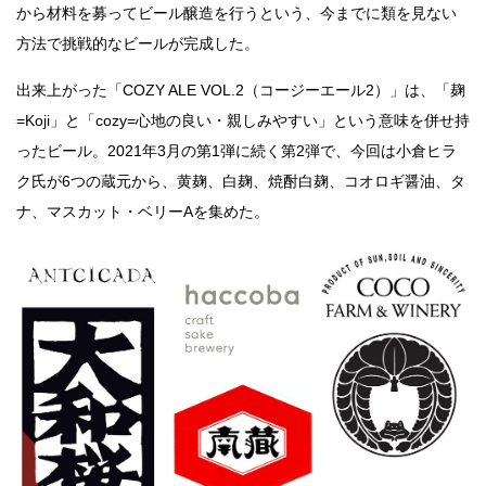
から材料を募ってビール醸造を行うという、今までに類を見ない
方法で挑戦的なビールが完成した。
出来上がった「COZY ALE VOL.2（コージーエール2）」は、「麹
=Koji」と「cozy=心地の良い・親しみやすい」という意味を併せ持
ったビール。2021年3月の第1弾に続く第2弾で、今回は小倉ヒラ
ク氏が6つの蔵元から、黄麹、白麹、焼酎白麹、コオロギ醤油、タ
ナ、マスカット・ベリーAを集めた。