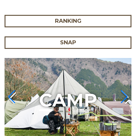
RANKING
SNAP
C
AMP