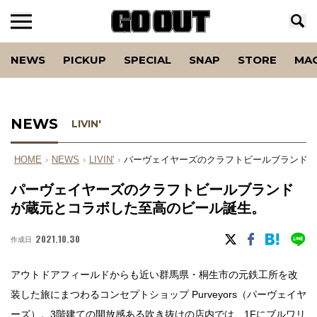
NEWS
PICKUP
SPECIAL
SNAP
STORE
MA
NEWS
LIVIN'
HOME
›
NEWS
›
LIVIN'
›
パーヴェイヤーズのクラフトビールブランドが
パーヴェイヤーズのクラフトビールブランド
が蔵元とコラボした至高のビール誕生。
2021.10.30
作成日
アウトドアフィールドからも近い群馬県・桐生市の元鉄工所を改
装した旅にまつわるコンセプトショップ Purveyors（パーヴェイヤ
ーズ）。3階建ての開放感ある吹き抜けの店内では、1Fにブルワリ