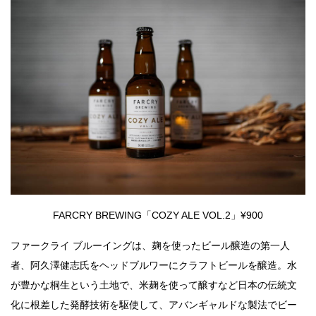
FARCRY BREWING「COZY ALE VOL.2」¥900
ファークライ ブルーイングは、麹を使ったビール醸造の第一人
者、阿久澤健志氏をヘッドブルワーにクラフトビールを醸造。水
が豊かな桐生という土地で、米麹を使って醸すなど日本の伝統文
化に根差した発酵技術を駆使して、アバンギャルドな製法でビー