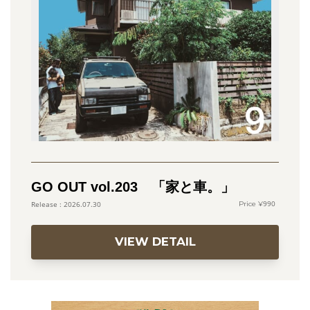
GO OUT vol.203 「家と車。」
990
2026.07.30
VIEW DETAIL