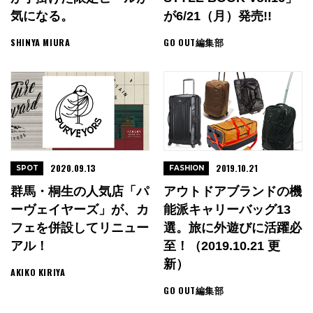
気になる。
が6/21（月）発売!!
SHINYA MIURA
GO OUT編集部
2020.09.13
2019.10.21
SPOT
FASHION
群馬・桐生の人気店「パ
アウトドアブランドの機
ーヴェイヤーズ」が、カ
能派キャリーバッグ13
フェを併設してリニュー
選。旅に外遊びに活躍必
アル！
至！（2019.10.21 更
新）
AKIKO KIRIYA
GO OUT編集部