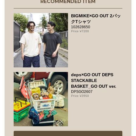
RECOMMENDED ITEM
BIGMIKE×GO OUT 2パッ
クTシャツ
102628650
7200
deps×GO OUT DEPS
STACKABLE
BASKET_GO OUT ver.
DPSGO2607
3950