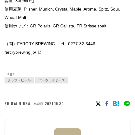
容量: 330ml(瓶)
使用麦芽: Pilsner, Munich, Crystal Maple, Aroma, Spitz, Sour,
Wheat Malt
使用ホップ：GR Polaris, GR Callista, FR Strisselspalt
（問）FARCRY BREWING tel：0277-32-3446
farcrybrewing.jp/
Tags
クラフトビール
パーヴェイヤーズ
SHINYA MIURA
2021.10.30
作成日