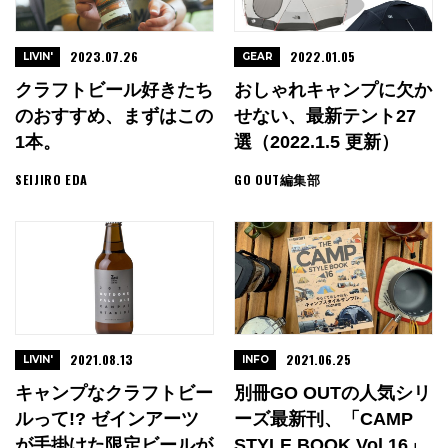
2023.07.26
2022.01.05
LIVIN'
GEAR
クラフトビール好きたち
おしゃれキャンプに欠か
のおすすめ、まずはこの
せない、最新テント27
1本。
選（2022.1.5 更新）
SEIJIRO EDA
GO OUT編集部
2021.08.13
2021.06.25
LIVIN'
INFO
キャンプなクラフトビー
別冊GO OUTの人気シリ
ルって!? ゼインアーツ
ーズ最新刊、「CAMP
が手掛けた限定ビールが
STYLE BOOK Vol.16」