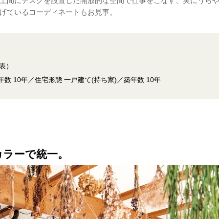
ぐ土間にデスクを設置した開放的な空間で仕事をこなす、実にうら
げているコーディネートもお見事。
 代表）
数 10年／住宅形態 一戸建て(持ち家)／築年数 10年
カラーで統一。