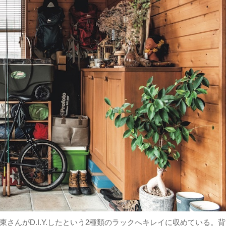
東さんがD.I.Y.したという2種類のラックへキレイに収めている。背