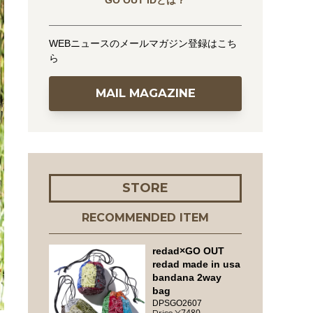
GO OUT IDとは？
WEBニュースのメールマガジン登録はこち
ら
MAIL MAGAZINE
STORE
RECOMMENDED ITEM
redad×GO OUT
redad made in usa
bandana 2way
bag
DPSGO2607
7480