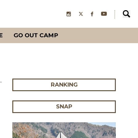
E
GO OUT CAMP
RANKING
SNAP