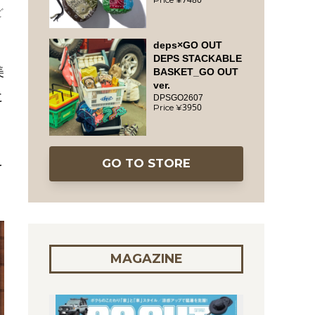
゙
deps×GO OUT
DEPS STACKABLE
美
BASKET_GO OUT
ver.
に
DPSGO2607
3950
GO TO STORE
を
MAGAZINE