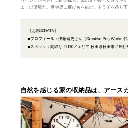
リビングから見た土間の風景。陽の光が優しく降り注
ましい環境だ。壁や梁に麻ひもを結び、ドライを吊り下
【お部屋DATA】
■プロフィール：
伊藤靖史
さん（Creative Peg Works
■スペック：間取り 2LDK／エリア 秋田県秋田市／居住年
自然を感じる家の収納品は、アース