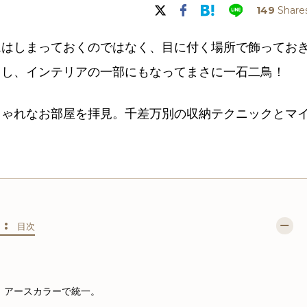
149
Share
ムはしまっておくのではなく、目に付く場所で飾ってお
るし、インテリアの一部にもなってまさに一石二鳥！
しゃれなお部屋を拝見。千差万別の収納テクニックとマ
S :
目次
、アースカラーで統一。