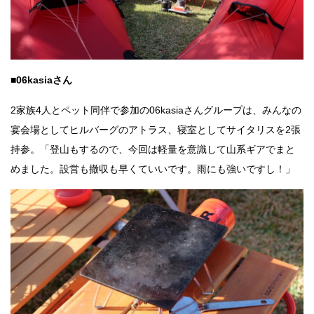
■06kasiaさん
2家族4人とペット同伴で参加の06kasiaさんグループは、みんなの
宴会場としてヒルバーグのアトラス、寝室としてサイタリスを2張
持参。「登山もするので、今回は軽量を意識して山系ギアでまと
めました。設営も撤収も早くていいです。雨にも強いですし！」