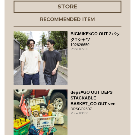
STORE
RECOMMENDED ITEM
BIGMIKE×GO OUT 2パッ
クTシャツ
102628650
7200
deps×GO OUT DEPS
STACKABLE
BASKET_GO OUT ver.
DPSGO2607
3950