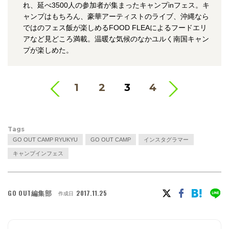
れ、延べ3500人の参加者が集まったキャンプinフェス。キ
ャンプはもちろん、豪華アーティストのライブ、沖縄なら
ではのフェス飯が楽しめるFOOD FLEAによるフードエリ
アなど見どころ満載。温暖な気候のなかユルく南国キャン
プが楽しめた。
<
>
1
2
3
4
Tags
GO OUT CAMP RYUKYU
GO OUT CAMP
インスタグラマー
キャンプインフェス
GO OUT編集部
2017.11.25
作成日