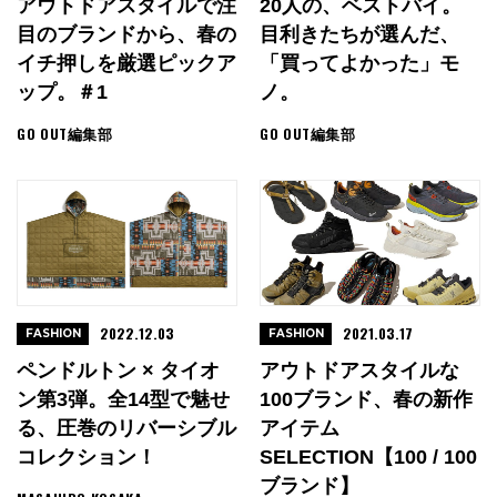
アウトドアスタイルで注
20人の、ベストバイ。
目のブランドから、春の
目利きたちが選んだ、
イチ押しを厳選ピックア
「買ってよかった」モ
ップ。＃1
ノ。
GO OUT編集部
GO OUT編集部
2022.12.03
2021.03.17
FASHION
FASHION
ペンドルトン × タイオ
アウトドアスタイルな
ン第3弾。全14型で魅せ
100ブランド、春の新作
る、圧巻のリバーシブル
アイテム
コレクション！
SELECTION【100 / 100
ブランド】