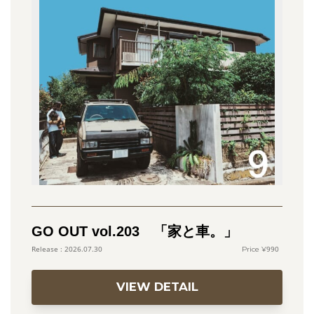
GO OUT vol.203 「家と車。」
990
2026.07.30
VIEW DETAIL