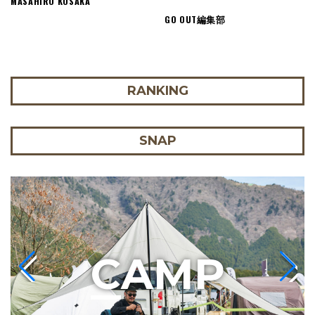
MASAHIRO KOSAKA
GO OUT編集部
RANKING
SNAP
C
AMP