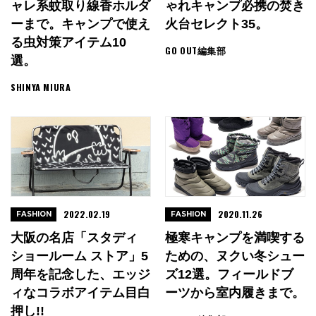
ャレ系蚊取り線香ホルダ
ゃれキャンプ必携の焚き
ーまで。キャンプで使え
火台セレクト35。
る虫対策アイテム10
GO OUT編集部
選。
SHINYA MIURA
2022.02.19
2020.11.26
FASHION
FASHION
大阪の名店「スタディ
極寒キャンプを満喫する
ショールーム ストア」5
ための、ヌクい冬シュー
周年を記念した、エッジ
ズ12選。フィールドブ
ィなコラボアイテム目白
ーツから室内履きまで。
押し!!