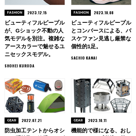
2023.12.15
2023.10.08
FASHION
FASHION
ビューティフルピープル
ビューティフルピープル
が、Gショック不動の人
とコンバースによる、バ
気モデルを別注。複雑な
スケファン見逃し厳禁な
アースカラーで魅せるユ
個性的1足。
ニセックスモデル。
SACHIO KANAI
SHOHEI KURODA
2022.07.21
2023.10.11
GEAR
GEAR
防虫加工テントからオシ
機能的で様になる、おし