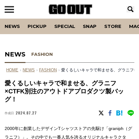
NEWS
PICKUP
SPECIAL
SNAP
STORE
MA
NEWS
FASHION
HOME
›
NEWS
›
FASHION
›
愛くるしいキャラで和ませる、グラニフ×C
愛くるしいキャラで和ませる、グラニフ
×CTFK別注のアウトドアプロダクツ製バッ
グ！
2024.07.27
作成日
2000年に創業したデザインTシャツストアの先駆け「graniph（グ
ラニフ）」。その中でも一番人気を誇るオリジナルキャラクタ