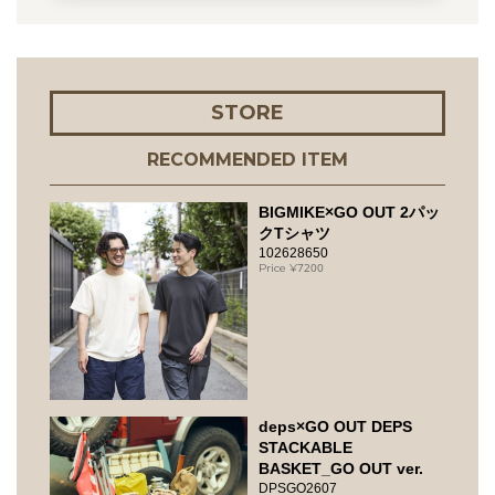
STORE
RECOMMENDED ITEM
BIGMIKE×GO OUT 2パッ
クTシャツ
102628650
7200
deps×GO OUT DEPS
STACKABLE
BASKET_GO OUT ver.
DPSGO2607