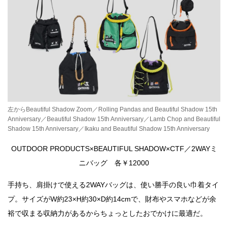
左からBeautiful Shadow Zoom／Rolling Pandas and Beautiful Shadow 15th
Anniversary／Beautiful Shadow 15th Anniversary／Lamb Chop and Beautiful
Shadow 15th Anniversary／Ikaku and Beautiful Shadow 15th Anniversary
OUTDOOR PRODUCTS×BEAUTIFUL SHADOW×CTF／2WAYミ
ニバッグ 各￥12000
手持ち、肩掛けで使える2WAYバッグは、使い勝手の良い巾着タイ
プ。サイズがW約23×H約30×D約14cmで、財布やスマホなどが余
裕で収まる収納力があるからちょっとしたおでかけに最適だ。