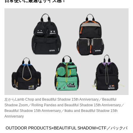
日常使いに最適なサイズ感！
左からLamb Chop and Beautiful Shadow 15th Anniversary／Beautiful
Shadow Zoom／Rolling Pandas and Beautiful Shadow 15th Anniversary／
Beautiful Shadow 15th Anniversary／Ikaku and Beautiful Shadow 15th
Anniversary
OUTDOOR PRODUCTS×BEAUTIFUL SHADOW×CTF／バックパ