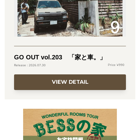
GO OUT vol.203 「家と車。」
990
2026.07.30
VIEW DETAIL