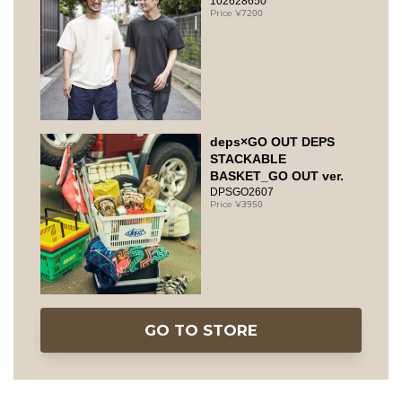
102628650
7200
deps×GO OUT DEPS
STACKABLE
BASKET_GO OUT ver.
DPSGO2607
3950
GO TO STORE