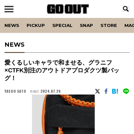
NEWS
PICKUP
SPECIAL
SNAP
STORE
MA
NEWS
愛くるしいキャラで和ませる、グラニフ
×CTFK別注のアウトドアプロダクツ製バッ
グ！
YASUO SATO
2024.07.26
作成日