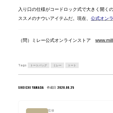
入り口の仕様がコードロック式で大きく開く
ススメのナウいアイテムだ。現在、
公式オン
（問）ミレー公式オンラインストア
www.mill
Tags
トートバッグ
ミレー
トート
SHOICHI YAMADA
2020.08.25
作成日
監修