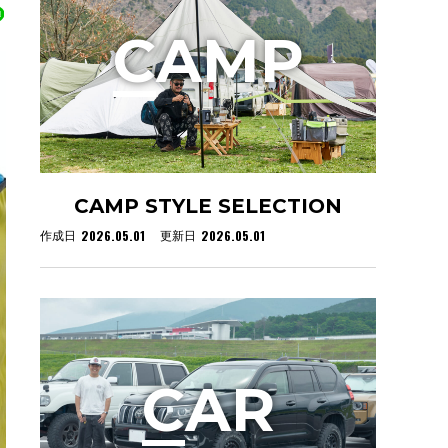
C
AMP
CAMP STYLE SELECTION
2026.05.01
2026.05.01
作成日
更新日
C
AR