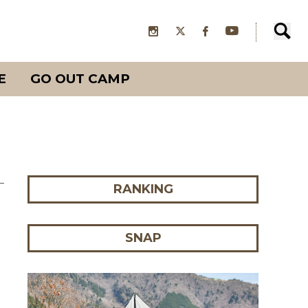
E
GO OUT CAMP
RANKING
SNAP