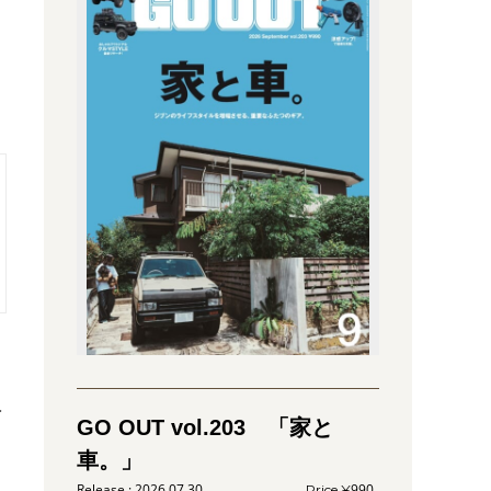
と
水
GO OUT vol.203 「家と
車。」
2026.07.30
990