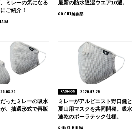
ど、ミレーの気になる
最新の防水透湿ウエア10選。
気にご紹介！
GO OUT編集部
MADA
20.08.20
2020.07.29
FASHION
売だったミレーの吸水
ミレーがアルピニスト野口健
クが、抽選形式で再販
夏山用マスクを共同開発。吸
速乾のポーラテック仕様。
SHINYA MIURA