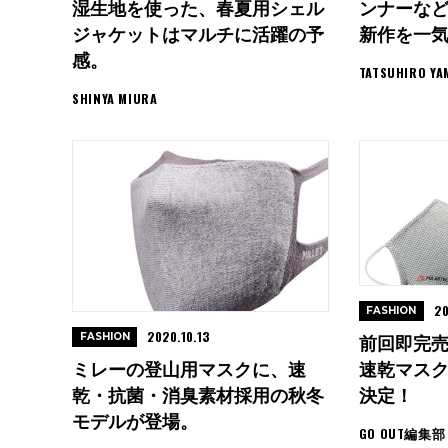
湿生地を使った、春夏用シェル
ンナーな
ジャケットはマルチに活躍の予
新作を一
感。
TATSUHIRO YA
SHINYA MIURA
20
FASHION
2020.10.13
FASHION
前回即完
ミレーの登山用マスクに、速
速乾マス
乾・抗菌・消臭素材採用の秋冬
決定！
モデルが登場。
GO OUT編集部